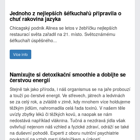
Jednoho z nejlepších šéfkuchařů připravila o
chuť rakovina jazyka
Chicagský podnik Alinea se letos v žebříčku nejlepších
restaurací světa zařadil na 21. místo. Světoznámému
šéfkuchaři úspěšného...
Více info
Namixujte si detoxikační smoothie a dobijte se
čerstvou energií
Stejně tak jako příroda, i náš organismus se na jaře probouzí
a touží po čerstvé energii. Ve střevech, játrech a ledvinách
se za celý rok, a zvláště v zimě, kdy mnohem více holdujeme
těžkým jídlům, nahromadila celá řada toxinů. V našem těle
uvízly zbytky léků či těžkých kovů, a naopak se nám
nedostává například vláknina. Tučná a nezdravá jídla však
ovlivňují nejenom náš vzhled a fyzické zdraví, odráží se také
na duševní pohodě. Experti z oboru nutriční psychiatrie
poukazují na vztah mezi jídelníčkem a úzkostí.