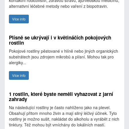
kontaktní rodičovství, zdravou stravu, ájurvédskou medicínu,
alternativní léčebné metody nebo vaření z biopotravin.
Více info
Plísně se ukrývají i v květináčích pokojových
rostlin
Pokojové rostliny pěstované v hlíně nebo jiných organických
substrátech jsou zdrojem mikrobů a plísní. Mohou tak pro
alergiky...
Více info
1 rostlin, které byste neměli vyhazovat z jarní
zahrady
Na následující rostliny je často nahlíženo jako na plevel.
Obsahují přitom mnoho živin a mají silný léčivý účinek. Tyto
rostliny je možno sušit, nakládat do alkoholu a vyrábět z nich
tinktury. Též mohou být vmíchány do lokálních mastí.