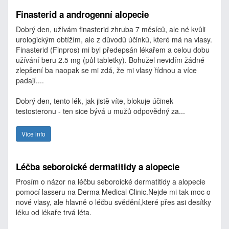
Finasterid a androgenní alopecie
Dobrý den, užívám finasterid zhruba 7 měsíců, ale né kvůli
urologickým obtížím, ale z důvodů účinků, které má na vlasy.
Finasterid (Finpros) mi byl předepsán lékařem a celou dobu
užívání beru 2.5 mg (půl tabletky). Bohužel nevidím žádné
zlepšení ba naopak se mi zdá, že mi vlasy řídnou a více
padají....
Dobrý den, tento lék, jak jistě víte, blokuje účinek
testosteronu - ten sice bývá u mužů odpovědný za...
Více info
Léčba seboroické dermatitidy a alopecie
Prosím o názor na léčbu seboroické dermatitidy a alopecie
pomocí lasseru na Derma Medical Clinic.Nejde mi tak moc o
nové vlasy, ale hlavně o léčbu svědění,které přes asi desítky
léku od lékaře trvá léta.