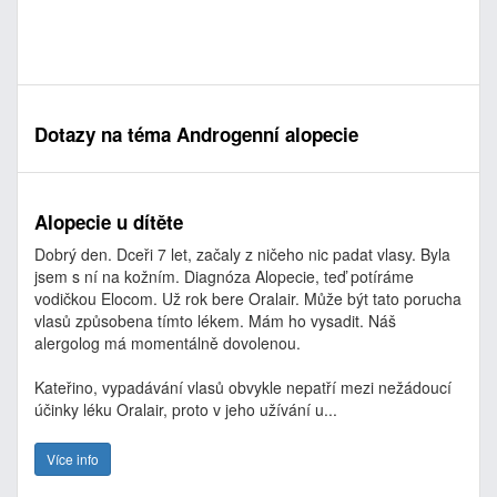
Dotazy na téma Androgenní alopecie
Alopecie u dítěte
Dobrý den. Dceři 7 let, začaly z ničeho nic padat vlasy. Byla
jsem s ní na kožním. Diagnóza Alopecie, teď potíráme
vodičkou Elocom. Už rok bere Oralair. Může být tato porucha
vlasů způsobena tímto lékem. Mám ho vysadit. Náš
alergolog má momentálně dovolenou.
Kateřino, vypadávání vlasů obvykle nepatří mezi nežádoucí
účinky léku Oralair, proto v jeho užívání u...
Více info