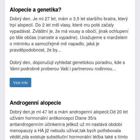
Alopecie a genetika?
Dobrý den. Je mi 27 let, mám o 3,5 let staršího bratra, který
trpí alopecií. Do 2 let měl vlasy, které mu poté začaly
vypadávat. Zvláštní je, že má vousy a obočí, jinak ochlupení
po těle občas (naroste a vypadne). Uvažujeme s manželem
o miminku a samozřejmě mě napadlo, jaká je
pravděpodobnost, že by...
Dobrý den, doporučuji vyhledat genetickou poradnu, kde s
Vámi podrobně proberou Vaši i partnerovu rodinnou...
Více info
Androgenní alopecie
Dobrý den,je mi 47 let a mám androgenní alopecii.Od 20 let
užívám hormonální antikoncepci Diane 35/s
antiandrogenním účinkem/a jelikož už mi nastává období
menopauzy a HA již nebudu užívat,tak bych potřebovala
vědět,zda existuje substituční hormonální léčba také s tímto