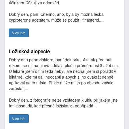
účinkem.Děkuji za odpověd.
Dobrý den, paní Kateřino, ano, byla by možná léčba
cyproterone acetátem, může se použít i finasterid....
Více info
Ložiskoá alopecie
Dobrý den pane doktore, paní doktorko. Asi tak před půl
rokem, se mi na hlavě udělala pleš o průměru asi 3 až 4 cm.
U lékaře jsem s tím teda nebyl, ale nechal jsem si poradit v
lékárně, kde mi dali neocapil a abych si ho dvakrát denně
aplikoval na to místo. Přijde mi že mi to po obvodu začalo
zarůstat,...
Dobrý den, z fotografie nelze vzhledem k úhlu při jakém jste
fotil posoudit, kde přesně ložisko je, nepřipadá...
Více info