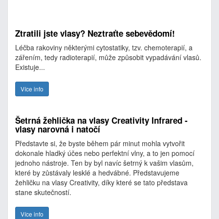
Ztratili jste vlasy? Neztraťte sebevědomí!
Léčba rakoviny některými cytostatiky, tzv. chemoterapií, a
zářením, tedy radioterapií, může způsobit vypadávání vlasů.
Existuje...
Více info
Šetrná žehlička na vlasy Creativity Infrared -
vlasy narovná i natočí
Představte si, že byste během pár minut mohla vytvořit
dokonale hladký účes nebo perfektní vlny, a to jen pomocí
jednoho nástroje. Ten by byl navíc šetrný k vašim vlasům,
které by zůstávaly lesklé a hedvábné. Představujeme
žehličku na vlasy Creativity, díky které se tato představa
stane skutečností.
Více info