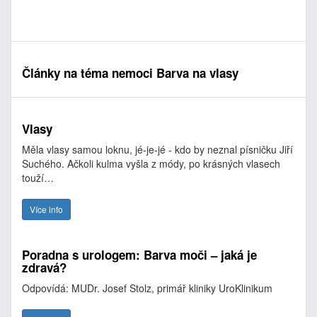
Články na téma nemoci Barva na vlasy
Vlasy
Měla vlasy samou loknu, jé-je-jé - kdo by neznal písničku Jiří
Suchého. Ačkoli kulma vyšla z módy, po krásných vlasech
touží…
Více info
Poradna s urologem: Barva moči – jaká je
zdravá?
Odpovídá: MUDr. Josef Stolz, primář kliniky UroKlinikum