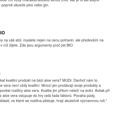
 poprvé okusíte pivo nebo gin.
BIO
ny na váš stůl, myslete nejen na cenu potravin, ale především na
 v níž žijete. Zde jsou argumenty proč jíst BIO.
a
at kvalitní produkt na bázi aloe vera? MUDr. Danhof nám to
oe vera není vždy kvalitní. Mnozí jen prodávají svoje produkty a
ověst rostliny aloe vera. Kvalita jim přitom neleží na srdci. Avšak při
 z aloe vera vstupuje do hry celá řada faktorů. Povaha půdy,
lasti, ve které se rostlina pěstuje, hrají skutečně významnou roli."