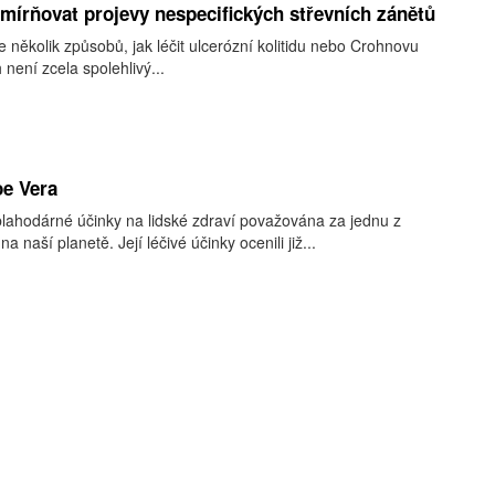
mírňovat projevy nespecifických střevních zánětů
e několik způsobů, jak léčit ulcerózní kolitidu nebo Crohnovu
není zcela spolehlivý...
oe Vera
blahodárné účinky na lidské zdraví považována za jednu z
a naší planetě. Její léčivé účinky ocenili již...