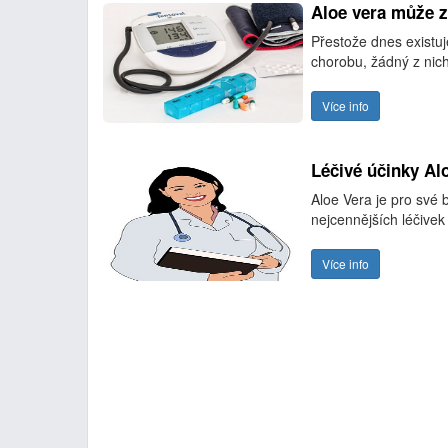
Aloe vera může z
Přestože dnes existuj
chorobu, žádný z nich 
Více info
Léčivé účinky Al
Aloe Vera je pro své 
nejcennějších léčivek n
Více info