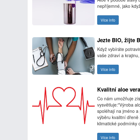
nepříjemné, jako když
Více info
Jezte BIO, žijte 
Když vybíráte potravi
vaše zdraví a krajinu,
Více info
Kvalitní aloe ver
Co nám umožňuje získ
vysvětluje:"Výroba al
spoléhají na jméno a p
výběru kvalitní dřeně
klimatické podmínky ob
Více info