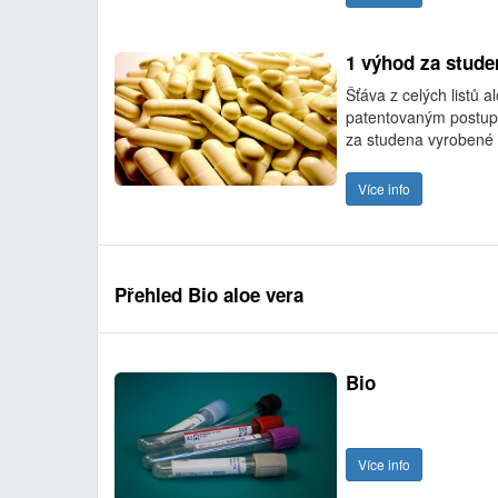
1 výhod za studen
Šťáva z celých listů 
patentovaným postupem
za studena vyrobené a
Více info
Přehled Bio aloe vera
Bio
Více info