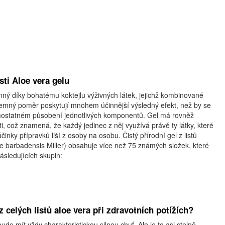
sti Aloe vera gelu
inný díky bohatému koktejlu výživných látek, jejichž kombinované
emný poměr poskytují mnohem účinnější výsledný efekt, než by se
mostatném působení jednotlivých komponentů. Gel má rovněž
i, což znamená, že každý jedinec z něj využívá právě ty látky, které
účinky přípravků liší z osoby na osobu. Čistý přírodní gel z listů
loe barbadensis Miller) obsahuje více než 75 známých složek, které
ásledujících skupin:
z celých listů aloe vera při zdravotních potížích?
de mít vždy charakteristickou silnou chuť. Ale je to asi stejně