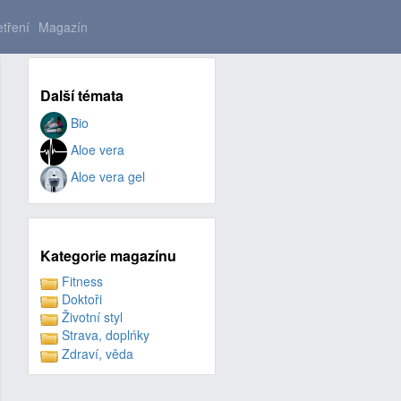
tření
Magazín
Další témata
Bio
Aloe vera
Aloe vera gel
Kategorie magazínu
Fitness
Doktoři
Životní styl
Strava, doplńky
Zdraví, věda