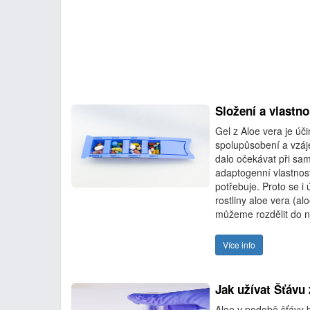
Složení a vlastno
Gel z Aloe vera je úč
spolupůsobení a vzáj
dalo očekávat při sa
adaptogenní vlastnost
potřebuje. Proto se i 
rostliny aloe vera (a
můžeme rozdělit do n
Více info
Jak užívat Šťávu 
Aloe v podobě šťávy bu