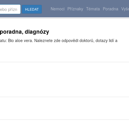
Nemoci
Příznaky
Témata
Poradna
Vyše
HLEDAT
- poradna, diagnózy
tu: Bio aloe vera. Naleznete zde odpovědi doktorů, dotazy lidí a