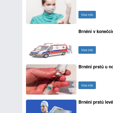
Více info
Brnění v konečcí
Více info
Brnění prstů u n
Více info
Brnění prstů levé