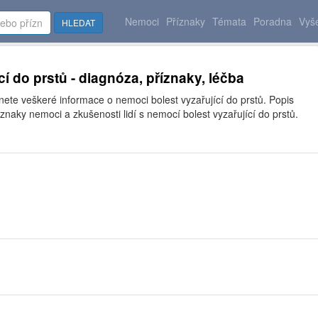
Nemoci
Příznaky
Témata
Poradna
Vyše
HLEDAT
cí do prstů - diagnóza, příznaky, léčba
nete veškeré informace o nemoci bolest vyzařující do prstů. Popis
znaky nemoci a zkušenosti lidí s nemocí bolest vyzařující do prstů.