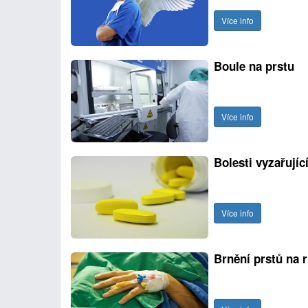
Více info
Boule na prstu
Více info
Bolesti vyzařujíc
Více info
Brnění prstů na 