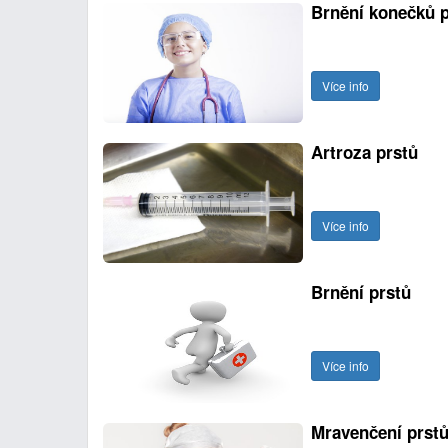
Brnění konečků p
Více info
Artroza prstů
Více info
Brnění prstů
Více info
Mravenčení prst