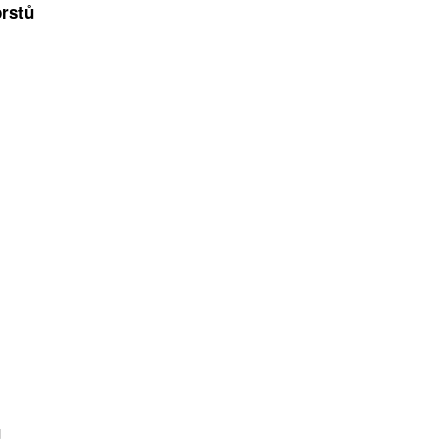
rstů
ů