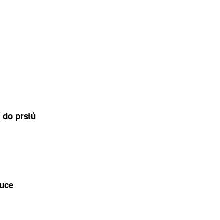
í do prstů
ruce