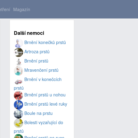
tření
Magazín
Další nemoci
Brnění konečků prstů
Artroza prstů
Brnění prstů
Mravenčení prstů
Brnění v konečcích
prstů
Brnění prstů u nohou
Brnění prstů levé ruky
Boule na prstu
Bolesti vyzařující do
prstů
Brnění prstů na ruce