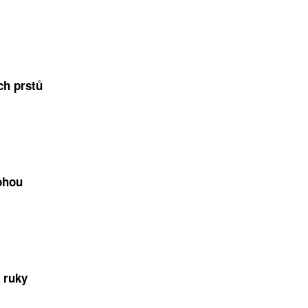
ch prstů
ohou
 ruky