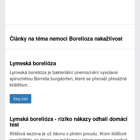
Články na téma nemoci Borelioza nakažlivost
Lymeská borelióza
Lymeská borelióza je bakteriální onemocnění vyvolané
spirochétou Borrelia burgdorferi, které se přenáší převážně
klíštětem…
Více info
Lymská borelióza - riziko nákazy odhalí domácí
test
Klíšťová sezóna je už dávno v plném proudu. Krom klíšťové
encefalitidy, na kterou se můžeme v rámci prevence nechat