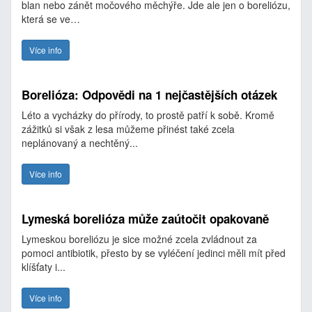
blan nebo zánět močového měchýře. Jde ale jen o boreliózu,
která se ve…
Více info
Borelióza: Odpovědi na 1 nejčastějších otázek
Léto a vycházky do přírody, to prostě patří k sobě. Kromě
zážitků si však z lesa můžeme přinést také zcela
neplánovaný a nechtěný...
Více info
Lymeská borelióza může zaútočit opakovaně
Lymeskou boreliózu je sice možné zcela zvládnout za
pomoci antibiotik, přesto by se vyléčení jedinci měli mít před
klíšťaty i...
Více info