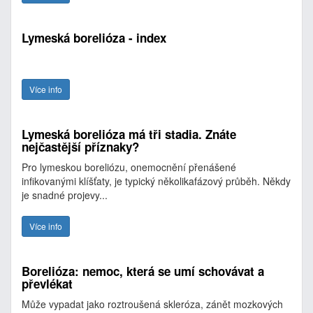
Lymeská borelióza - index
Více info
Lymeská borelióza má tři stadia. Znáte
nejčastější příznaky?
Pro lymeskou boreliózu, onemocnění přenášené
infikovanými klíšťaty, je typický několikafázový průběh. Někdy
je snadné projevy...
Více info
Borelióza: nemoc, která se umí schovávat a
převlékat
Může vypadat jako roztroušená skleróza, zánět mozkových