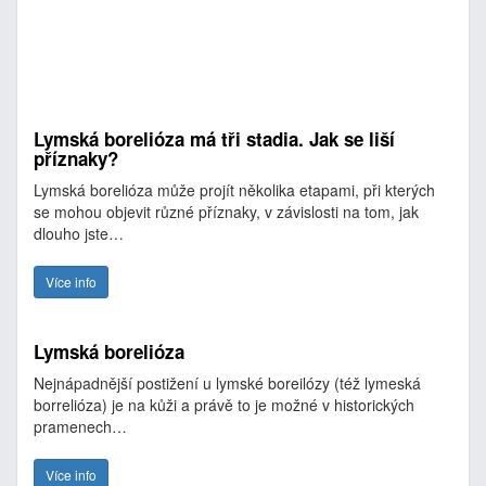
Lymská borelióza má tři stadia. Jak se liší
příznaky?
Lymská borelióza může projít několika etapami, při kterých
se mohou objevit různé příznaky, v závislosti na tom, jak
dlouho jste…
Více info
Lymská borelióza
Nejnápadnější postižení u lymské boreilózy (též lymeská
borrelióza) je na kůži a právě to je možné v historických
pramenech…
Více info