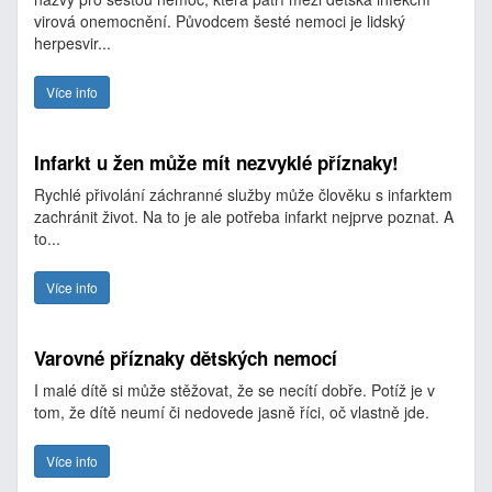
virová onemocnění. Původcem šesté nemoci je lidský
herpesvir...
Více info
Infarkt u žen může mít nezvyklé příznaky!
Rychlé přivolání záchranné služby může člověku s infarktem
zachránit život. Na to je ale potřeba infarkt nejprve poznat. A
to...
Více info
Varovné příznaky dětských nemocí
I malé dítě si může stěžovat, že se necítí dobře. Potíž je v
tom, že dítě neumí či nedovede jasně říci, oč vlastně jde.
Více info