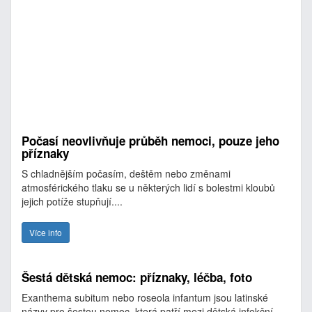
Počasí neovlivňuje průběh nemoci, pouze jeho
příznaky
S chladnějším počasím, deštěm nebo změnami
atmosférického tlaku se u některých lidí s bolestmi kloubů
jejich potíže stupňují....
Více info
Šestá dětská nemoc: příznaky, léčba, foto
Exanthema subitum nebo roseola infantum jsou latinské
názvy pro šestou nemoc, která patří mezi dětská infekční