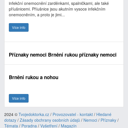
infekční onemocnění zarděnkami, spalničkami, ale také
příušnicemi. Příušnice jsou akutním vysoce infekčním
onemocněním, a proto je jimi...
Více info
Příznaky nemoci Brnění rukou příznaky nemoci
Brnění rukou a nohou
Více info
2024 ©
Tvojedoktorka.cz
/
Provozovatel - kontakt
/
Hledané
dotazy
/
Zásady obchrany osobních údajů
/
Nemoci
/
Příznaky
/
Témata
/
Poradna
/
Vyšetření
/
Magazín