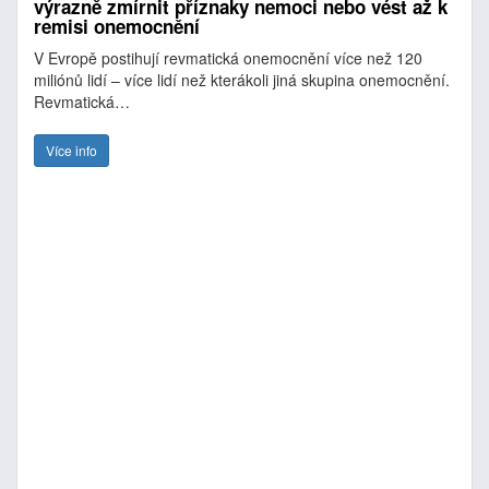
výrazně zmírnit příznaky nemoci nebo vést až k
remisi onemocnění
V Evropě postihují revmatická onemocnění více než 120
miliónů lidí – více lidí než kterákoli jiná skupina onemocnění.
Revmatická…
Více info