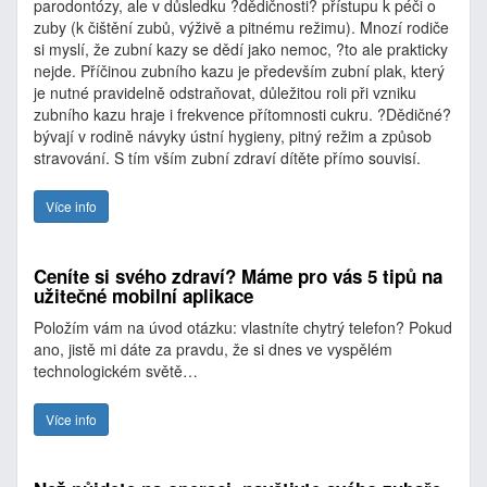
parodontózy, ale v důsledku ?dědičnosti? přístupu k péči o
zuby (k čištění zubů, výživě a pitnému režimu). Mnozí rodiče
si myslí, že zubní kazy se dědí jako nemoc, ?to ale prakticky
nejde. Příčinou zubního kazu je především zubní plak, který
je nutné pravidelně odstraňovat, důležitou roli při vzniku
zubního kazu hraje i frekvence přítomnosti cukru. ?Dědičné?
bývají v rodině návyky ústní hygieny, pitný režim a způsob
stravování. S tím vším zubní zdraví dítěte přímo souvisí.
Více info
Ceníte si svého zdraví? Máme pro vás 5 tipů na
užitečné mobilní aplikace
Položím vám na úvod otázku: vlastníte chytrý telefon? Pokud
ano, jistě mi dáte za pravdu, že si dnes ve vyspělém
technologickém světě…
Více info