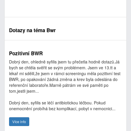
Dotazy na téma Bwr
Pozitivní BWR
Dobrý den, ohledně syfilis jsem tu přečetla hodně dotazů.Já
bych se chtěla svěřit se svým problémem. Jsem ve 13.tt a
lékař mi sdělil,že jsem v rámci screeningu měla pozitivní test
BWR, po opakování žádná změna a krev byla odeslána do
referenční laboratoře.Marně pátrám ve své paměti po
tom,jestli jsem...
Dobrý den, syfilis se léčí antibiotickou léčbou. Pokud
onemocnění probíhá bez komplikací, pobyt v nemocnici...
Více info