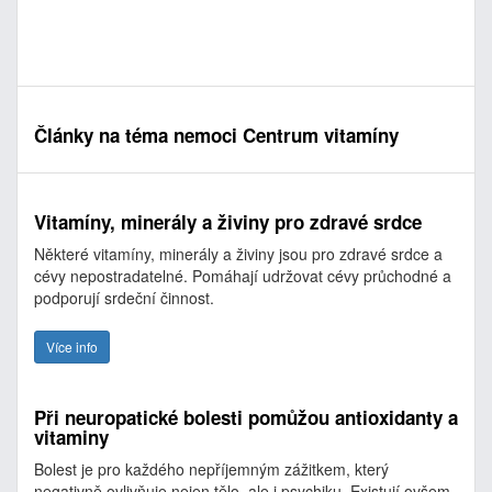
Články na téma nemoci Centrum vitamíny
Vitamíny, minerály a živiny pro zdravé srdce
Některé vitamíny, minerály a živiny jsou pro zdravé srdce a
cévy nepostradatelné. Pomáhají udržovat cévy průchodné a
podporují srdeční činnost.
Více info
Při neuropatické bolesti pomůžou antioxidanty a
vitaminy
Bolest je pro každého nepříjemným zážitkem, který
negativně ovlivňuje nejen tělo, ale i psychiku. Existují ovšem