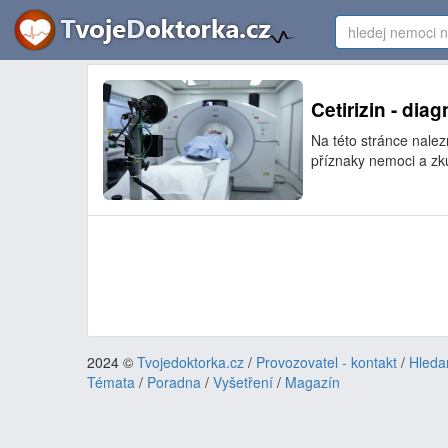
Cetirizin - dia
Na této stránce nalez
příznaky nemoci a zkuš
2024 ©
Tvojedoktorka.cz
/
Provozovatel - kontakt
/
Hleda
Témata
/
Poradna
/
Vyšetření
/
Magazín