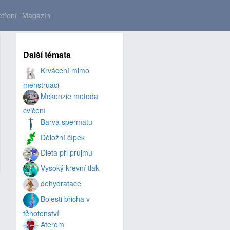
tření
Magazín
Další témata
Krvácení mimo
menstruaci
Mckenzie metoda
cvičení
Barva spermatu
Děložní čípek
Dieta při průjmu
Vysoký krevní tlak
dehydratace
Bolesti břicha v
těhotenství
Aterom