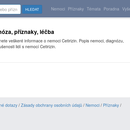
Nemoci
Příznaky
Témata
Poradna
Vyše
HLEDAT
gnóza, příznaky, léčba
nete veškeré informace o nemoci Cetirizin. Popis nemoci, diagnózu,
enosti lidí s nemocí Cetirizin.
né dotazy
/
Zásady obchrany osobních údajů
/
Nemoci
/
Příznaky
/