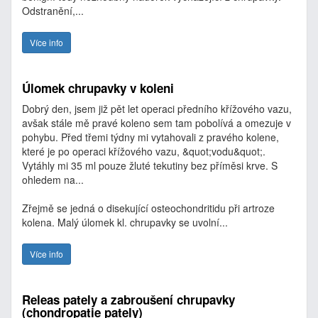
Odstranění,...
Více info
Úlomek chrupavky v koleni
Dobrý den, jsem již pět let operaci předního křížového vazu,
avšak stále mě pravé koleno sem tam pobolívá a omezuje v
pohybu. Před třemi týdny mi vytahovali z pravého kolene,
které je po operaci křížového vazu, &quot;vodu&quot;.
Vytáhly mi 35 ml pouze žluté tekutiny bez příměsi krve. S
ohledem na...
Zřejmě se jedná o disekující osteochondritidu při artroze
kolena. Malý úlomek kl. chrupavky se uvolní...
Více info
Releas pately a zabroušení chrupavky
(chondropatie pately)