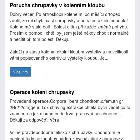
Porucha chrupavky v kolenním kloubu
Dobrý večer. Po artroskopii kolene mi po měsíci ortopéd
zdělil, že mi chybí část chrupavky a on s tím už nic neudělá!
Koleno mě stále bolí . Bolest cítím při každé změně pohybu.
Prosím o pomoc , chtěl by jsem ještě někdy chodit normálně
a necítit při tom bolest. Děkuji.
Záleží na stavu kolena, okolní kloubní výstelky a na velikosti
vámi popisovaného ostrůvku výstelky kloubu. Je...
Více info
Operace kolení chrupavky
Provedená operace.Corpora libera,chondrom.c.fem.itn gr
2B(2*2cm)genu l.dx shaving extrakce chtěla bych vědět co to
znamená a jak dlouho bude trvat pracovní neschopnost.
Děkuji za odpověd'. Věra
Volné pravděpodobně tělísko z chrupavky. Chondrom je
benigní tedy nezhoubný nádorek vycházející z chrupavky.