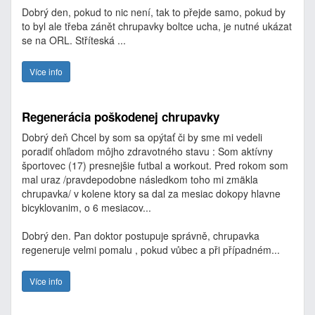
Dobrý den, pokud to nic není, tak to přejde samo, pokud by
to byl ale třeba zánět chrupavky boltce ucha, je nutné ukázat
se na ORL. Stříteská ...
Více info
Regenerácia poškodenej chrupavky
Dobrý deň Chcel by som sa opýtať či by sme mi vedeli
poradiť ohľadom môjho zdravotného stavu : Som aktívny
športovec (17) presnejšie futbal a workout. Pred rokom som
mal uraz /pravdepodobne následkom toho mi zmäkla
chrupavka/ v kolene ktory sa dal za mesiac dokopy hlavne
bicyklovanim, o 6 mesiacov...
Dobrý den. Pan doktor postupuje správně, chrupavka
regeneruje velmi pomalu , pokud vůbec a při případném...
Více info