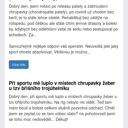
Dobrý den, jsem měsíc po releasu pately a zabroušení
chrupavky (chondropatie pately), po rovině už chodím bez
berlí, je to stále lehce oteklé. Rehabilituji bez zátěže na
rotopedu, pod čéškou ale stále cítím jemné drásoty a bolelo
by, kdybych bez odlehčení vstal ze sedu nebo sestupoval po
schodech. Za...
Samozřejmě nejlépe odpoví váš operatér. Neuvedla jste jaký
sport chcete absolvovat. Většinou je možno...
Více info
Při sportu mě luplo v místech chrupavky žeber
u tzv břišního trojúhelníku
Dobrý den, při sportu mě luplo v místech chrupavky žeber u
tzv břišního trojúhelníku. Na rtg nebylo nic vidět. Teď tam
mám bouli a bolest celkem slušně pozvolna odchází. Chtěl
jsem se zeptat,co se tam vůbec stalo? na pohotovosti jsem
se toho moc nedověděl... Děkuji!