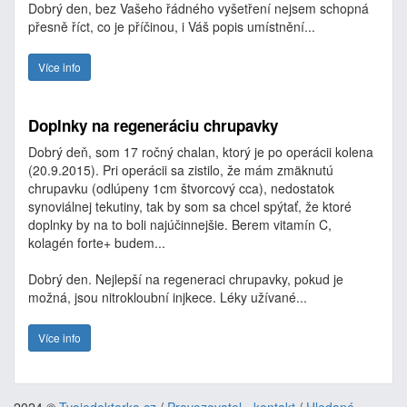
Dobrý den, bez Vašeho řádného vyšetření nejsem schopná
přesně říct, co je příčinou, i Váš popis umístnění...
Více info
Doplnky na regeneráciu chrupavky
Dobrý deň, som 17 ročný chalan, ktorý je po operácii kolena
(20.9.2015). Pri operácii sa zistilo, že mám zmäknutú
chrupavku (odlúpeny 1cm štvorcový cca), nedostatok
synoviálnej tekutiny, tak by som sa chcel spýtať, že ktoré
doplnky by na to boli najúčinnejšie. Berem vitamín C,
kolagén forte+ budem...
Dobrý den. Nejlepší na regeneraci chrupavky, pokud je
možná, jsou nitrokloubní injkece. Léky užívané...
Více info