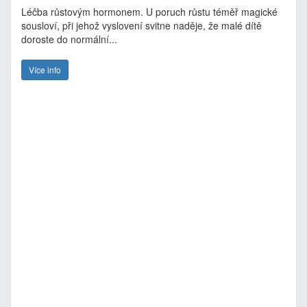
Léčba růstovým hormonem. U poruch růstu téměř magické
sousloví, při jehož vyslovení svitne naděje, že malé dítě
doroste do normální...
Více info