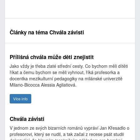
Články na téma Chvála závisti
Přílišná chvála může děti znejistit
Jako vždy je třeba zlaté střední cesty. Co bychom měli dítěti
říkat a čemu bychom se měli vyhnout, říká profesorka a
docentka mezikulturní pedagogiky na milánské univerzitě
Milano-Bicocca Alessia Agliatiová.
Více info
Chvála závisti
V jednom ze svých bizarních románů vypráví Jan Křesadlo o
profesorovi, který se nudil, a tak začal z recese psát studii