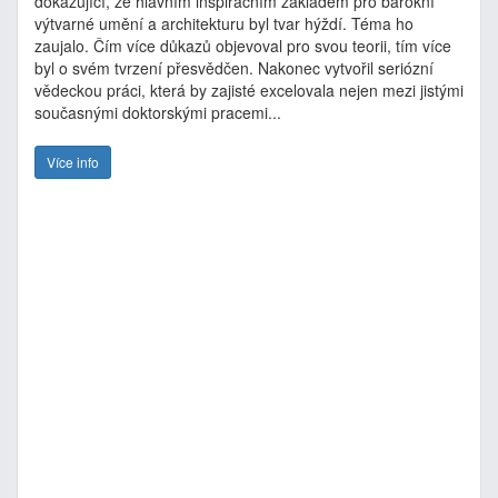
dokazující, že hlavním inspiračním základem pro barokní
výtvarné umění a architekturu byl tvar hýždí. Téma ho
zaujalo. Čím více důkazů objevoval pro svou teorii, tím více
byl o svém tvrzení přesvědčen. Nakonec vytvořil seriózní
vědeckou práci, která by zajisté excelovala nejen mezi jistými
současnými doktorskými pracemi...
Více info