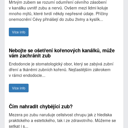
Mrtvým zubem se rozumí odumření cévního zásobení
v kanálku uvnitř zubu a nervů. Ovšem mezi lidmi koluje
mnoho mýtů, které tvrdí někdy nepřesné údaje. Příčiny
onemocnění Cévy přinášejí do zubu živiny a kyslík...
Více info
Nebojte se ošetření kořenových kanálků, může
vám zachránit zub
Endodoncie je stomatologický obor, který se zabývá zubní
dření a tkáněmi zubních kořenů. Nejčastějším zákrokem
v rámci endodocie...
Více info
Čím nahradit chybějící zub?
Mezera po zubu narušuje celistvost chrupu jak z hlediska
praktického a estetického, tak i ze zdravotního. Můžeme se
setkat i s...