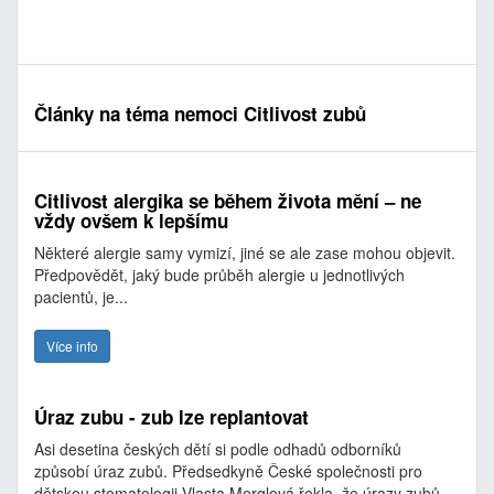
Články na téma nemoci Citlivost zubů
Citlivost alergika se během života mění – ne
vždy ovšem k lepšímu
Některé alergie samy vymizí, jiné se ale zase mohou objevit.
Předpovědět, jaký bude průběh alergie u jednotlivých
pacientů, je...
Více info
Úraz zubu - zub lze replantovat
Asi desetina českých dětí si podle odhadů odborníků
způsobí úraz zubů. Předsedkyně České společnosti pro
dětskou stomatologii Vlasta Merglová řekla, že úrazy zubů