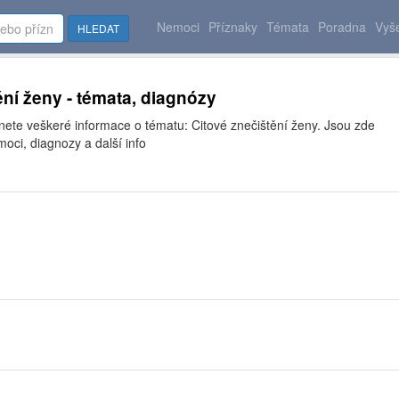
Nemoci
Příznaky
Témata
Poradna
Vyše
HLEDAT
ění ženy - témata, diagnózy
nete veškeré informace o tématu: Citové znečištění ženy. Jsou zde
moci, diagnozy a další info