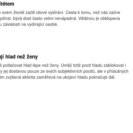
ítětem
 svém životě zažili citové vydírání. Cesta k tomu, než nás začne
vydírat, bývá dost často velmi nenápadná. Většinou je obklopena
 závislostí na vydírající osobě.
jí hlad než ženy
otlačovat hlad lépe než ženy. Umějí totiž pocit hladu zablokovat i
 jej dostanou pouze ze svých subjektivních pocitů, ale v příslušných
im zvýšená aktivita zaměřená na ukojení hladu pokračuje dál.