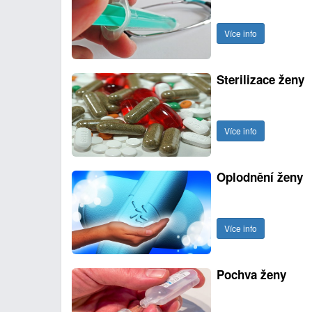
Více info
Sterilizace ženy
Více info
Oplodnění ženy
Více info
Pochva ženy