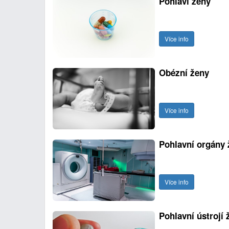
Pohlaví ženy
Více info
Obézní ženy
Více info
Pohlavní orgány 
Více info
Pohlavní ústrojí 