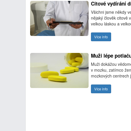
Citové vydírání d
Všichni jsme někdy ve
nějaký člověk citově 
velkou láskou a velkou
Více info
Muži lépe potlaču
Muži dokážou vědomě p
v mozku, zatímco ženy
mozkových centrech j
Více info