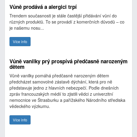
Vůně prodává a alergici trpí
Trendem současnosti je stále častější přidávání vůní do
různých produktů. To se provádí z komerčních důvodů – co
je našemu nosu...
Více info
Vůně vanilky prý prospívá předčasně narozeným
dětem
Vůně vanilky pomáhá předčasně narozeným dětem
předcházet samovolné zástavě dýchání, která pro ně
představuje jedno z hlavních nebezpečí. Podle dnešních
zpráv francouzských médií to zjistili vědci z univerzitní
nemocnice ve Štrasburku a pařížského Národního střediska
vědeckého výzkumu.
Více info