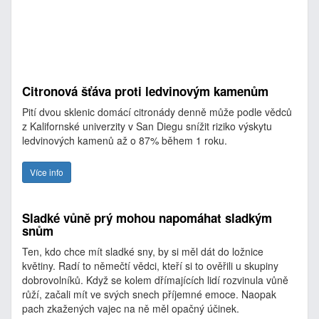
Citronová šťáva proti ledvinovým kamenům
Pití dvou sklenic domácí citronády denně může podle vědců
z Kalifornské univerzity v San Diegu snížit riziko výskytu
ledvinových kamenů až o 87% během 1 roku.
Více info
Sladké vůně prý mohou napomáhat sladkým
snům
Ten, kdo chce mít sladké sny, by si měl dát do ložnice
květiny. Radí to němečtí vědci, kteří si to ověřili u skupiny
dobrovolníků. Když se kolem dřímajících lidí rozvinula vůně
růží, začali mít ve svých snech příjemné emoce. Naopak
pach zkažených vajec na ně měl opačný účinek.