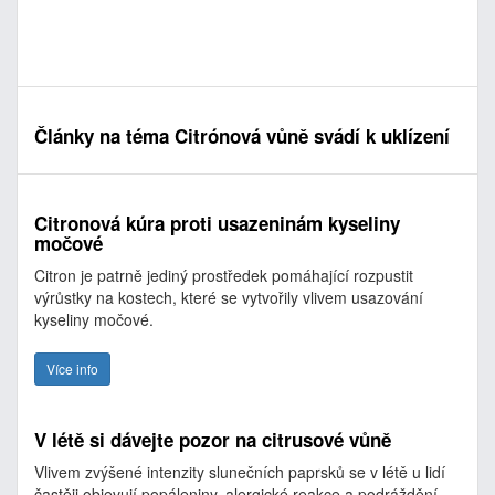
Články na téma Citrónová vůně svádí k uklízení
Citronová kúra proti usazeninám kyseliny
močové
Citron je patrně jediný prostředek pomáhající rozpustit
výrůstky na kostech, které se vytvořily vlivem usazování
kyseliny močové.
Více info
V létě si dávejte pozor na citrusové vůně
Vlivem zvýšené intenzity slunečních paprsků se v létě u lidí
častěji objevují popáleniny, alergické reakce a podráždění