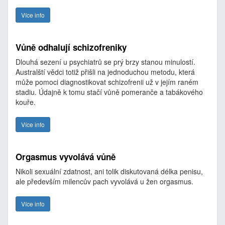
Více info
Vůně odhalují schizofreniky
Dlouhá sezení u psychiatrů se prý brzy stanou minulostí.
Australští vědci totiž přišli na jednoduchou metodu, která
může pomoci diagnostikovat schizofrenii už v jejím raném
stadiu. Údajně k tomu stačí vůně pomeranče a tabákového
kouře.
Více info
Orgasmus vyvolává vůně
Nikoli sexuální zdatnost, ani tolik diskutovaná délka penisu,
ale především milencův pach vyvolává u žen orgasmus.
Více info