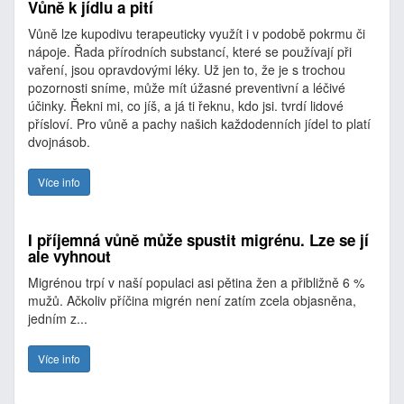
Vůně k jídlu a pití
Vůně lze kupodivu terapeuticky využít i v podobě pokrmu či
nápoje. Řada přírodních substancí, které se používají při
vaření, jsou opravdovými léky. Už jen to, že je s trochou
pozornosti sníme, může mít úžasné preventivní a léčivé
účinky. Řekni mi, co jíš, a já ti řeknu, kdo jsi. tvrdí lidové
přísloví. Pro vůně a pachy našich každodenních jídel to platí
dvojnásob.
Více info
I příjemná vůně může spustit migrénu. Lze se jí
ale vyhnout
Migrénou trpí v naší populaci asi pětina žen a přibližně 6 %
mužů. Ačkoliv příčina migrén není zatím zcela objasněna,
jedním z...
Více info