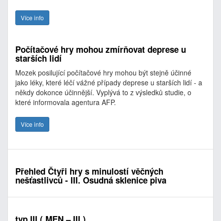
Více info
Počítačové hry mohou zmírňovat deprese u
starších lidí
Mozek posilující počítačové hry mohou být stejně účinné
jako léky, které léčí vážné případy deprese u starších lidí - a
někdy dokonce účinnější. Vyplývá to z výsledků studie, o
které informovala agentura AFP.
Více info
Přehled Čtyři hry s minulostí věčných
nešťastlivců - III. Osudná sklenice piva
typ III ( MEN – III )