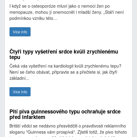
I když se o osteoporóze mluví jako o nemoci žen po
menopauze, mohou jí onemocnět i mladší ženy. „Stáří není
podmínkou vzniku této…
Více info
Čtyři typy vyšetření srdce kvůli zrychlenému
tepu
Čeká vás vyšetření na kardiologii kvůli zrychlenému tepu?
Není se čeho obávat, připravte se a přečtete si, jak čtyři
základní...
Více info
Pití piva guinnessového typu ochraňuje srdce
před infarktem
Britští vědci se nedávno přesvědčili o pravdivosti reklamního
sloganu "Guinness vám prospívá". Zjistili totiž, že pivo tohoto