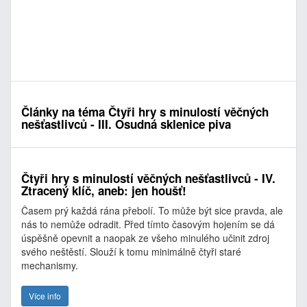
Články na téma Čtyři hry s minulostí věčných
nešťastlivců - III. Osudná sklenice piva
Čtyři hry s minulostí věčných nešťastlivců - IV.
Ztracený klíč, aneb: jen houšť!
Časem prý každá rána přebolí. To může být sice pravda, ale
nás to nemůže odradit. Před tímto časovým hojením se dá
úspěšně opevnit a naopak ze všeho minulého učinit zdroj
svého neštěstí. Slouží k tomu minimálně čtyři staré
mechanismy.
Více info