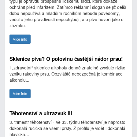
typu je opravdu prospěšné lidskému srdci, které dokáže
ochránit před infarktem. Zatímco reklamní slogan se již delší
dobu nepoužívá a mladším ročníkům nebude povědomý,
vědci o jeho pravdivosti nepochybují, a o pivě hovoří jako o
zázraku.
Více info
Sklenice piva? O polovinu častější nádor prsu!
I „zdravotní“ sklenice alkoholu denně znatelně zvyšuje riziko
vzniku rakoviny prsu. Obzvláště nebezpečná je kombinace
alkoholu...
Více info
Těhotenství a ultrazvuk III
3. trimestr těhotenství - Ve 33. týdnu těhotenství je naprosto
dokonalá ručička se všemi prsty. Z profilu je vidět i dokonalá
hlavička…