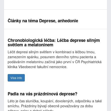
Články na téma Deprese, anhedonie
Chronobiologická léčba: Léčba deprese silným
světlem a melatoninem
Léčit depresi silným světlem v kombinaci s léčbou tmou,
zamezením spánku, posunem denního rytmu pacienta a
podáváním melatoninu začíná jako první v ČR Psychiatrická
klinika Všeobecné fakultní nemocnice.
Více info
Padla na vás prázdninová deprese?
Léto je čas sluníčka, koupání, dovolených, odpočinku a také
smíchu. Prázdniny bývají obecně považovány za dobu
zábavy, oslav a dobré nálady.