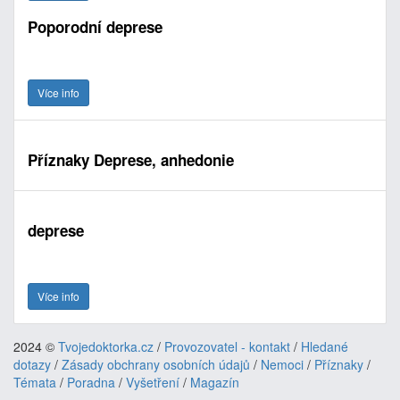
Poporodní deprese
Více info
Příznaky Deprese, anhedonie
deprese
Více info
2024 ©
Tvojedoktorka.cz
/
Provozovatel - kontakt
/
Hledané
dotazy
/
Zásady obchrany osobních údajů
/
Nemoci
/
Příznaky
/
Témata
/
Poradna
/
Vyšetření
/
Magazín