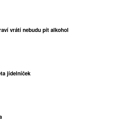
aví vrátí nebudu pít alkohol
ta jídelníček
a