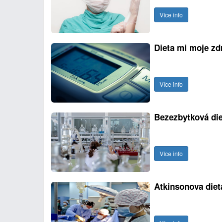
Více info
Dieta mi moje zdr
Více info
Bezezbytková die
Více info
Atkinsonova diet