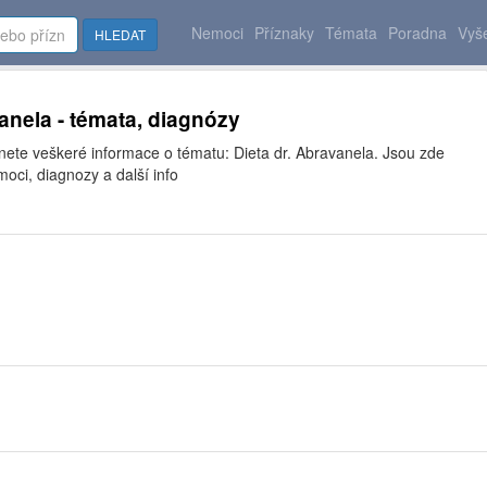
Nemoci
Příznaky
Témata
Poradna
Vyše
HLEDAT
vanela - témata, diagnózy
nete veškeré informace o tématu: Dieta dr. Abravanela. Jsou zde
moci, diagnozy a další info