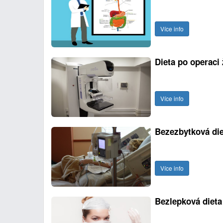
Více info
Dieta po operaci
Více info
Bezezbytková die
Více info
Bezlepková dieta