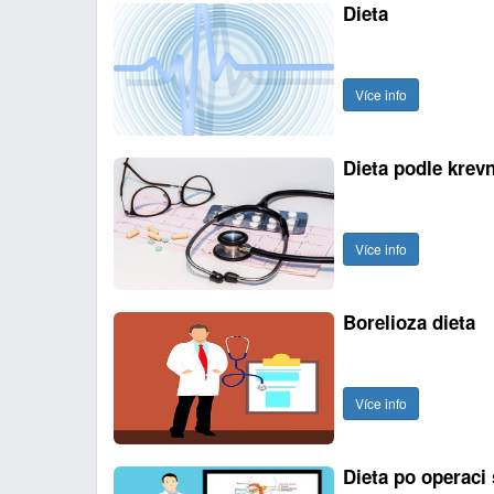
Dieta
Více info
Dieta podle krev
Více info
Borelioza dieta
Více info
Dieta po operaci