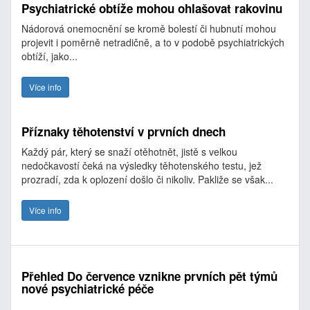
Psychiatrické obtíže mohou ohlašovat rakovinu
Nádorová onemocnění se kromě bolestí či hubnutí mohou
projevit i poměrně netradičně, a to v podobě psychiatrických
obtíží, jako...
Více info
Příznaky těhotenství v prvních dnech
Každý pár, který se snaží otěhotnět, jistě s velkou
nedočkavostí čeká na výsledky těhotenského testu, jež
prozradí, zda k oplození došlo či nikoliv. Pakliže se však...
Více info
Přehled Do července vznikne prvních pět týmů
nové psychiatrické péče