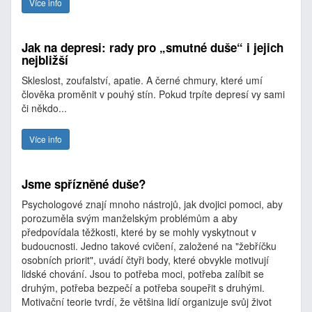
Více info
Jak na depresi: rady pro „smutné duše“ i jejich
nejbližší
Skleslost, zoufalství, apatie. A černé chmury, které umí
člověka proměnit v pouhý stín. Pokud trpíte depresí vy sami
či někdo...
Více info
Jsme spřízněné duše?
Psychologové znají mnoho nástrojů, jak dvojici pomoci, aby
porozuměla svým manželským problémům a aby
předpovídala těžkosti, které by se mohly vyskytnout v
budoucnosti. Jedno takové cvičení, založené na "žebříčku
osobních priorit", uvádí čtyři body, které obvykle motivují
lidské chování. Jsou to potřeba moci, potřeba zalíbit se
druhým, potřeba bezpečí a potřeba soupeřit s druhými.
Motivační teorie tvrdí, že většina lidí organizuje svůj život