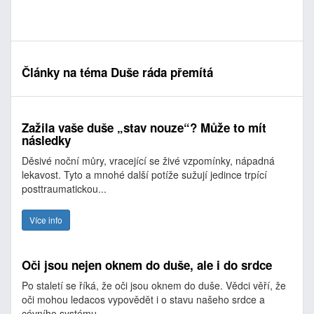
Články na téma Duše ráda přemítá
Zažila vaše duše „stav nouze“? Může to mít
následky
Děsivé noční můry, vracející se živé vzpomínky, nápadná
lekavost. Tyto a mnohé další potíže sužují jedince trpící
posttraumatickou...
Více info
Oči jsou nejen oknem do duše, ale i do srdce
Po staletí se říká, že oči jsou oknem do duše. Vědci věří, že
oči mohou ledacos vypovědět i o stavu našeho srdce a
cévního systému....