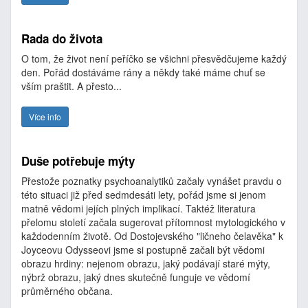
Rada do života
O tom, že život není peříčko se všichni přesvědčujeme každý
den. Pořád dostáváme rány a někdy také máme chuť se
vším praštit. A přesto...
Více info
Duše potřebuje mýty
Přestože poznatky psychoanalytiků začaly vynášet pravdu o
této situaci již před sedmdesáti lety, pořád jsme si jenom
matně vědomi jejích plných implikací. Taktéž literatura
přelomu století začala sugerovat přítomnost mytologického v
každodenním životě. Od Dostojevského "ličneho čelavěka" k
Joyceovu Odysseovi jsme si postupně začali být vědomi
obrazu hrdiny: nejenom obrazu, jaký podávají staré mýty,
nýbrž obrazu, jaký dnes skutečně funguje ve vědomí
průměrného občana.