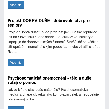
Více info
Projekt DOBRÁ DUŠE - dobrovolnictví pro
seniory
Projekt "Dobrá duše", bude probíhat jak v České republice
tak na Slovensku a jeho snahou je, aktivizovat seniory a
zapojit je do dobrovolnických činností. Starší lidé se většinou
cítí opuštěni, nemají si s kým popovídat, nebo ztratili chuť do
života.
Více info
Psychosomatická onemocnění - tělo a duše
volají o pomoc
Jak ovlivňuje stav duše naše tělo? Psychosomatická
medicína chápe člověka jako komplexní celek a neodděluje
tělo (sóma) a duši…