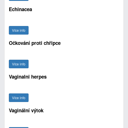
Echinacea
Více info
Očkování proti chřipce
Více info
Vaginalni herpes
Více info
Vaginální výtok