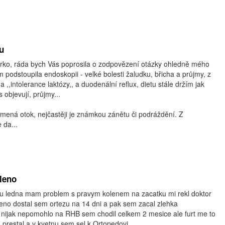
u
rko, ráda bych Vás poprosila o zodpovězení otázky ohledně mého
m podstoupila endoskopii - velké bolesti žaludku, břicha a průjmy, z
na ,,intolerance laktózy,, a duodenální reflux, dietu stále držím jak
 objevují, průjmy...
ená otok, nejčastěji je známkou zánětu či podráždění. Z
 da...
leno
u ledna mam problem s pravym kolenem na zacatku mi rekl doktor
eno dostal sem ortezu na 14 dni a pak sem zacal zlehka
mi nijak nepomohlo na RHB sem chodil celkem 2 mesice ale furt me to
 prestal a v kvetnu sem sel k Ortopedovi...