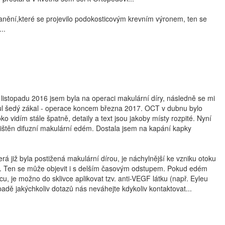
anění,které se projevilo podokosticovým krevním výronem, ten se
..
listopadu 2016 jsem byla na operaci makulární díry, následně se mi
ul šedý zákal - operace koncem března 2017. OCT v dubnu bylo
ko vidím stále špatně, detaily a text jsou jakoby místy rozpité. Nyní
jištěn difuzní makulární edém. Dostala jsem na kapání kapky
erá již byla postižená makulární dírou, je náchylnější ke vzniku otoku
. Ten se může objevit i s delším časovým odstupem. Pokud edém
, je možno do sklivce aplikovat tzv. anti-VEGF látku (např. Eyleu
padě jakýchkoliv dotazů nás neváhejte kdykoliv kontaktovat...