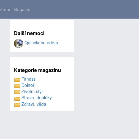
tření
Magazín
Další nemoci
Quinckeho edém
Kategorie magazínu
Fitness
Doktoři
Životní styl
Strava, doplńky
Zdraví, věda