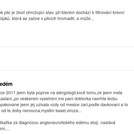
 plic je život ohrožující stav, při kterém dochází k filtrování krevní
klípků, která se začne v plicích hromadit, a může...
 edém
ce 2011 jsem byla poprve na alergologii,kvuli tomu,ze jsem mela
aslani,,po veskerem vysetreni me pani doktorka navrhla lecbu
kovane jsem jej uzivala vzdy od mesice zari,podle davkovani a to
 od te doby nemocna,myslim kasel,viroza...
lékařka za diagnózou angioneurotického edému stojí, nastává
m,...