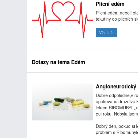
Plicní edém
Plicní edém neboli otok
tekutiny do plicních s
Více info
Dotazy na téma Edém
Angioneurotický
Dobre odpoledne,v ro
opakovane drazdive k
lekem RIBOMUBYL,,opa
pul roku. Nebyla jsem
Dobrý den, pokud si 
problém s Ribomunyle