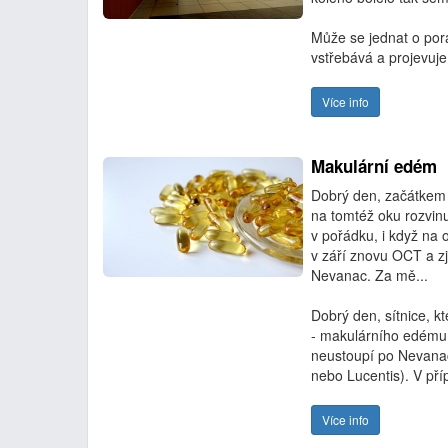
Může se jednat o por
vstřebává a projevuje.
Více info
Makulární edém
Dobrý den, začátkem 
na tomtéž oku rozvin
v pořádku, i když na o
v září znovu OCT a z
Nevanac. Za mě...
Dobrý den, sítnice, kt
- makulárního edému
neustoupí po Nevanacu
nebo Lucentis). V pří
Více info