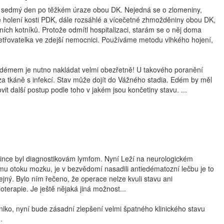
 sedmý den po těžkém úraze obou DK. Nejedná se o zlomeniny,
é holení kosti PDK, dále rozsáhlé a vícečetné zhmožděniny obou DK,
řních kotníků. Protože odmítl hospitalizaci, starám se o něj doma
šetřovatelka ve zdejší nemocnici. Používáme metodu vlhkého hojení,
démem je nutno nakládat velmi obezřetně! U takového poranění
a tkáně s infekcí. Stav může dojít do Vážného stadia. Edém by měl
vit další postup podle toho v jakém jsou končetiny stavu. ...
nce byl diagnostikovám lymfom. Nyní Leží na neurologickém
mu otoku mozku, je v bezvědomí nasadili antiedématozní lečbu je to
tejný. Bylo ním řečeno, že operace nelze kvuli stavu ani
oterapie. Je ještě nějaká jiná možnost...
iko, nyní bude zásadní zlepšení velmi špatného klinického stavu
.