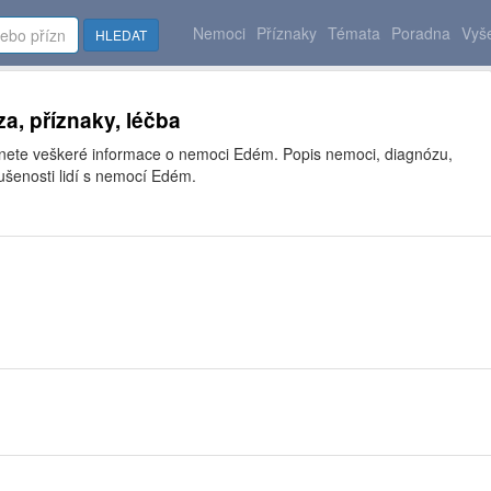
Nemoci
Příznaky
Témata
Poradna
Vyše
HLEDAT
a, příznaky, léčba
znete veškeré informace o nemoci Edém. Popis nemoci, diagnózu,
ušenosti lidí s nemocí Edém.