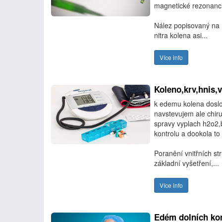
magnetické rezonanci a
Nález popisovaný na 
nitra kolena asi...
Více info
Koleno,krv,hnis
k edemu kolena doslo
navstevujem ale chiru
spravy vyplach h2o2,
kontrolu a dookola to 
Poranění vnitřních st
základní vyšetření,...
Více info
Edém dolních kon