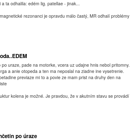
 ta odhalila: edém lig. patellae - jinak...
magnetické rezonanci je opravdu málo častý, MR odhalí problémy
,voda..EDEM
 po uraze, pade na motorke, vcera uz udajne hnis nebol pritomny.
rga a anie otopeda a ten ma neposlal na ziadne ine vysetrenie.
betadine previaze mi to a povie ze mam prist na druhy den na
iste
ruktur kolena je možné. Je pravdou, že v akutním stavu se provádí
četin po úraze