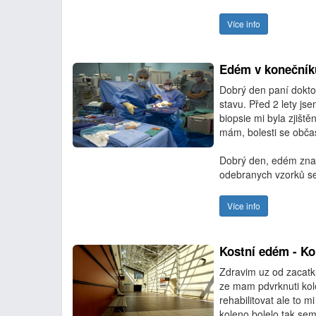
Více info
Edém v konečník
Dobrý den paní dokto
stavu. Před 2 lety jse
biopsie mi byla zjiště
mám, bolesti se občas
Dobrý den, edém znam
odebranych vzorků se
Více info
Kostní edém - Ko
Zdravim uz od zacatk
ze mam pdvrknuti kol
rehabilitovat ale to 
koleno bolelo tak sem