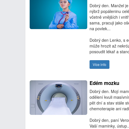
Dobrý den. Manžel je
nýbrž popáleninu cel
včetně vnějších i vnit
sama, pracuji jako o
na povlek...
Dobrý den Lenko, s e
může hrozit až nekróz
posoudit lékař a stano
Více info
Edém mozku
Dobrý den. Mojí mami
odělení kvuli masívní
pět dní a stav stále s
chemoterapie ani radi
Dobrý den, paní Veron
Vaší maminky, ústup..