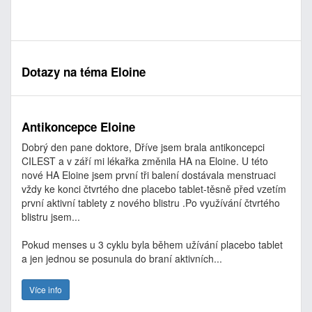
Dotazy na téma Eloine
Antikoncepce Eloine
Dobrý den pane doktore, Dříve jsem brala antikoncepci
CILEST a v září mi lékařka změnila HA na Eloine. U této
nové HA Eloine jsem první tři balení dostávala menstruaci
vždy ke konci čtvrtého dne placebo tablet-těsně před vzetím
první aktivní tablety z nového blistru .Po využívání čtvrtého
blistru jsem...
Pokud menses u 3 cyklu byla během užívání placebo tablet
a jen jednou se posunula do braní aktivních...
Více info