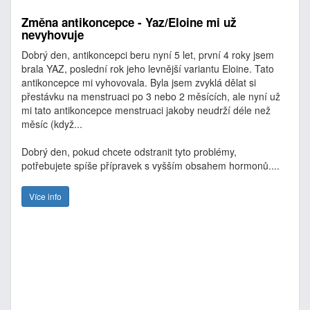
Změna antikoncepce - Yaz/Eloine mi už
nevyhovuje
Dobrý den, antikoncepci beru nyní 5 let, první 4 roky jsem
brala YAZ, poslední rok jeho levnější variantu Eloine. Tato
antikoncepce mi vyhovovala. Byla jsem zvyklá dělat si
přestávku na menstruaci po 3 nebo 2 měsících, ale nyní už
mi tato antikoncepce menstruaci jakoby neudrží déle než
měsíc (když...
Dobrý den, pokud chcete odstranit tyto problémy,
potřebujete spíše přípravek s vyšším obsahem hormonů....
Více info