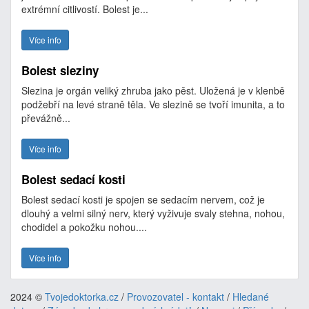
extrémní citlivostí. Bolest je...
Více info
Bolest sleziny
Slezina je orgán veliký zhruba jako pěst. Uložená je v klenbě
podžebří na levé straně těla. Ve slezině se tvoří imunita, a to
převážně...
Více info
Bolest sedací kosti
Bolest sedací kosti je spojen se sedacím nervem, což je
dlouhý a velmi silný nerv, který vyživuje svaly stehna, nohou,
chodidel a pokožku nohou....
Více info
2024 ©
Tvojedoktorka.cz
/
Provozovatel - kontakt
/
Hledané