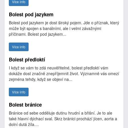
Více info
Bolest pod jazykem
Bolest pod jazykem je dost široký pojem. Jde o příznak, který
může být spojen s banálními, ale i velmi závažnými
příčinami. Bolest pod jazykem...
Více info
Bolest předloktí
I když se vám to zdá neuvěřitelné, bolest předloktí vám
dokáže dost značně znepříjemnit život. Významně vás omezí
zejména tehdy, když se objeví na...
Více info
Bolest bránice
Bránice od sebe odděluje dutinu hrudní a břišní. Je to ale
také hlavní dýchací sval. Skrz bránici prochází jícen, aorta a
dolní dutá žíla....