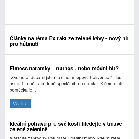
Články na téma Extrakt ze zelené kávy - nový hit
pro hubnutí
Fitness náramky – nutnost, nebo módní hit?
„Zvolněte, dosáhli jste maximální tepové frekvence,“ hlásí
osobní trenér v podobě speciálního náramku. K čemu tato
pomůcka je...
Více info
Ideální potravu pro své kosti hledejte v tmavě
zelené zelenině
Vlastníte zahradu? Pak máte i ideální místo, kde můžete