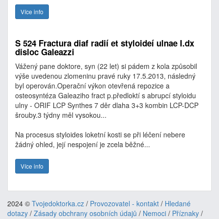
Více info
S 524 Fractura diaf radií et styloideí ulnae I.dx
disloc Galeazzi
Vážený pane doktore, syn (22 let) si pádem z kola způsobil
výše uvedenou zlomeninu pravé ruky 17.5.2013, následný
byl operován.Operační výkon otevřená repozice a
osteosyntéza Galeaziho fract p.předloktí s abrupcí styloidu
ulny - ORIF LCP Synthes 7 děr dlaha 3+3 kombin LCP-DCP
šrouby.3 týdny měl vysokou...
Na procesus styloides loketní kosti se při léčení nebere
žádný ohled, její nespojení je zcela běžné...
Více info
2024 ©
Tvojedoktorka.cz
/
Provozovatel - kontakt
/
Hledané
dotazy
/
Zásady obchrany osobních údajů
/
Nemoci
/
Příznaky
/