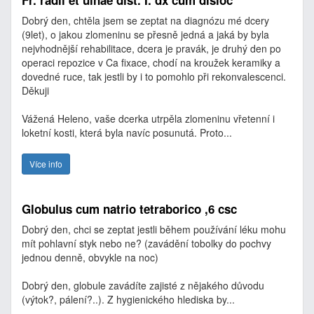
Fr. radii et ulnae dist. I. dx cum disloc
Dobrý den, chtěla jsem se zeptat na diagnózu mé dcery
(9let), o jakou zlomeninu se přesně jedná a jaká by byla
nejvhodnější rehabilitace, dcera je pravák, je druhý den po
operaci repozice v Ca fixace, chodí na kroužek keramiky a
dovedné ruce, tak jestli by i to pomohlo při rekonvalescenci.
Děkuji
Vážená Heleno, vaše dcerka utrpěla zlomeninu vřetenní i
loketní kosti, která byla navíc posunutá. Proto...
Více info
Globulus cum natrio tetraborico ,6 csc
Dobrý den, chci se zeptat jestli během používání léku mohu
mít pohlavní styk nebo ne? (zavádění tobolky do pochvy
jednou denně, obvykle na noc)
Dobrý den, globule zavádíte zajisté z nějakého důvodu
(výtok?, pálení?..). Z hygienického hlediska by...