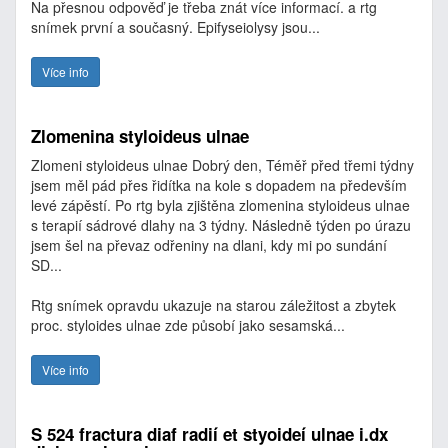
Na přesnou odpověď je třeba znát více informací. a rtg
snímek první a současný. Epifyseiolysy jsou...
Více info
Zlomenina styloideus ulnae
Zlomeni styloideus ulnae Dobrý den, Téměř před třemi týdny
jsem měl pád přes řidítka na kole s dopadem na především
levé zápěstí. Po rtg byla zjištěna zlomenina styloideus ulnae
s terapií sádrové dlahy na 3 týdny. Následně týden po úrazu
jsem šel na převaz odřeniny na dlani, kdy mi po sundání
SD...
Rtg snímek opravdu ukazuje na starou záležitost a zbytek
proc. styloides ulnae zde působí jako sesamská...
Více info
S 524 fractura diaf radií et styoideí ulnae i.dx