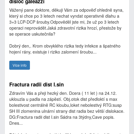
disloc galeazzi
Vážený pane doktore, děkuji Vám za odpověď ohledně syna,
který si chce po 3 letech nechat vyndat operativně dlahu a
3+3 LCP-DCP šrouby.Odpověděl jste mi, že už po 3 letech
operaci neprovádět.Jaká zdravotní rizika hrozí, přestože by
se operace uskutečnila?
Dobrý den,. Krom obvyklého rizika tedy infekce a špatného
hojení rány, existuje i riziko zalomení šroubu...
Více info
Fractura radii dist I.sin
Zdravím Vás a přeji hezký den. Dcera ( 11 let ) na 24.12.
uklouzla u padla na zápěstí. Obj.otok dist předloktí s max
bolestivost centrálně RC kloubu,loket nebolestivý RTG:susp
SH III zlomenina ulnární strany dist radia bez větší dislokace.
DG:Fractura radii dist I.sin Sádra na 3týdny,Cave popis.
Dnes...