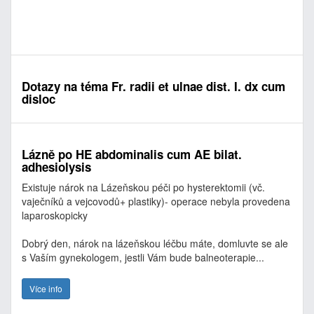
Dotazy na téma Fr. radii et ulnae dist. I. dx cum
disloc
Lázně po HE abdominalis cum AE bilat.
adhesiolysis
Existuje nárok na Lázeňskou péči po hysterektomii (vč.
vaječníků a vejcovodů+ plastiky)- operace nebyla provedena
laparoskopicky
Dobrý den, nárok na lázeňskou léčbu máte, domluvte se ale
s Vaším gynekologem, jestli Vám bude balneoterapie...
Více info