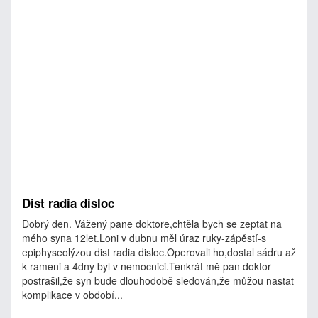
Dist radia disloc
Dobrý den. Vážený pane doktore,chtěla bych se zeptat na
mého syna 12let.Loni v dubnu měl úraz ruky-zápěstí-s
epiphyseolýzou dist radia disloc.Operovali ho,dostal sádru až
k rameni a 4dny byl v nemocnici.Tenkrát mě pan doktor
postrašil,že syn bude dlouhodobě sledován,že můžou nastat
komplikace v období...