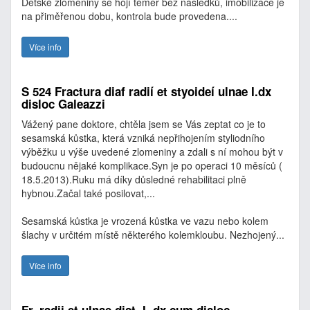
Dětské zlomeniny se hojí téměř bez následků, imobilizace je
na přiměřenou dobu, kontrola bude provedena....
Více info
S 524 Fractura diaf radií et styoideí ulnae I.dx
disloc Galeazzi
Vážený pane doktore, chtěla jsem se Vás zeptat co je to
sesamská kůstka, která vzniká nepřihojením styliodního
výběžku u výše uvedené zlomeniny a zdali s ní mohou být v
budoucnu nějaké komplikace.Syn je po operaci 10 měsíců (
18.5.2013).Ruku má díky důsledné rehabilitaci plně
hybnou.Začal také posilovat,...
Sesamská kůstka je vrozená kůstka ve vazu nebo kolem
šlachy v určitém místě některého kolemkloubu. Nezhojený...
Více info