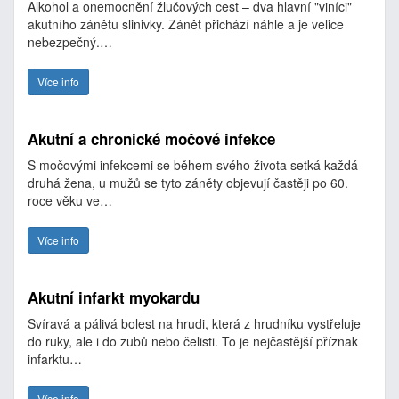
Alkohol a onemocnění žlučových cest – dva hlavní "viníci"
akutního zánětu slinivky. Zánět přichází náhle a je velice
nebezpečný.…
Více info
Akutní a chronické močové infekce
S močovými infekcemi se během svého života setká každá
druhá žena, u mužů se tyto záněty objevují častěji po 60.
roce věku ve…
Více info
Akutní infarkt myokardu
Svíravá a pálivá bolest na hrudi, která z hrudníku vystřeluje
do ruky, ale i do zubů nebo čelisti. To je nejčastější příznak
infarktu…
Více info