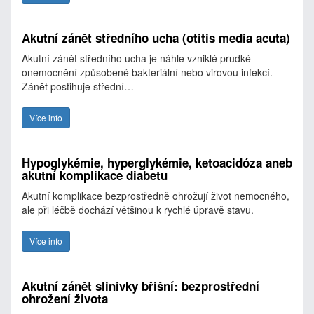
Akutní zánět středního ucha (otitis media acuta)
Akutní zánět středního ucha je náhle vzniklé prudké
onemocnění způsobené bakteriální nebo virovou infekcí.
Zánět postihuje střední…
Více info
Hypoglykémie, hyperglykémie, ketoacidóza aneb
akutní komplikace diabetu
Akutní komplikace bezprostředně ohrožují život nemocného,
ale při léčbě dochází většinou k rychlé úpravě stavu.
Více info
Akutní zánět slinivky břišní: bezprostřední
ohrožení života