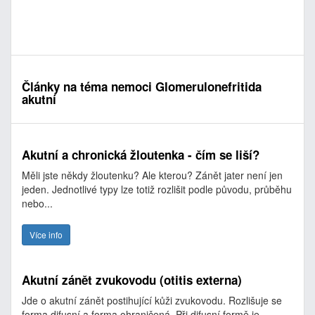
Články na téma nemoci Glomerulonefritida
akutní
Akutní a chronická žloutenka - čím se liší?
Měli jste někdy žloutenku? Ale kterou? Zánět jater není jen
jeden. Jednotlivé typy lze totiž rozlišit podle původu, průběhu
nebo...
Více info
Akutní zánět zvukovodu (otitis externa)
Jde o akutní zánět postihující kůži zvukovodu. Rozlišuje se
forma difusní a forma ohraničená. Při difusní formě je