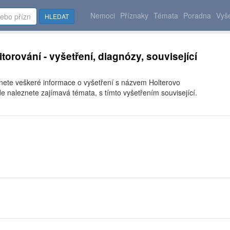
Nemoci
Příznaky
Témata
Poradna
Vyše
HLEDAT
torování - vyšetření, diagnózy, související
znete veškeré informace o vyšetření s názvem Holterovo
e naleznete zajímavá témata, s tímto vyšetřením související.