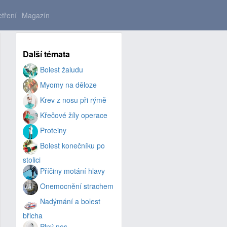
tření
Magazín
Další témata
Bolest žaludu
Myomy na děloze
Krev z nosu při rýmě
Křečové žíly operace
Proteiny
Bolest konečníku po
stolici
Příčiny motání hlavy
Onemocnění strachem
Nadýmání a bolest
břicha
Plný nos