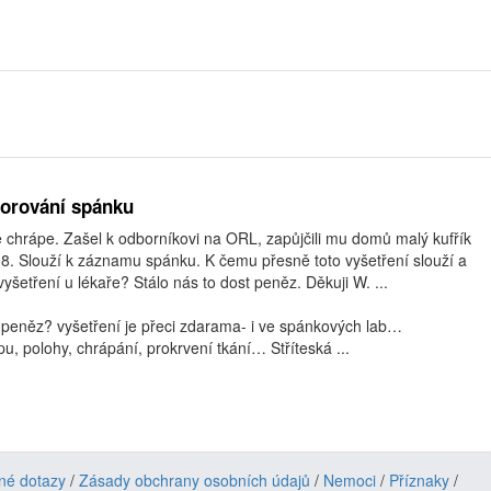
torování spánku
ně chrápe. Zašel k odborníkovi na ORL, zapůjčili mu domů malý kufřík
8. Slouží k záznamu spánku. K čemu přesně toto vyšetření slouží a
yšetření u lékaře? Stálo nás to dost peněz. Děkuji W. ...
t peněz? vyšetření je přeci zdarama- i ve spánkových lab…
u, polohy, chrápání, prokrvení tkání… Stříteská ...
né dotazy
/
Zásady obchrany osobních údajů
/
Nemoci
/
Příznaky
/