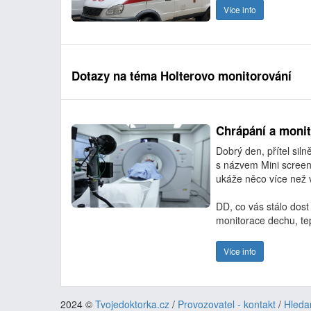
Více info
Dotazy na téma Holterovo monitorování
Chrápání a moni
Dobrý den, přítel sil
s názvem Mini screen
ukáže něco více než v
DD, co vás stálo dos
monitorace dechu, tep
Více info
2024 ©
Tvojedoktorka.cz
/
Provozovatel - kontakt
/
Hleda