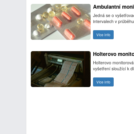
Ambulantní monit
Jedná se o vyšetřova
intervalech v průběh
Více info
Holterovo monit
Holterovo monitorován
vyšetření sloužící k 
Více info