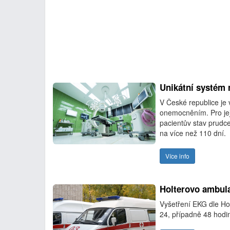
Unikátní systém 
V České republice je
onemocněním. Pro jej
pacientův stav prudc
na více než 110 dní.
Více info
Holterovo ambul
Vyšetření EKG dle Hol
24, případně 48 hod