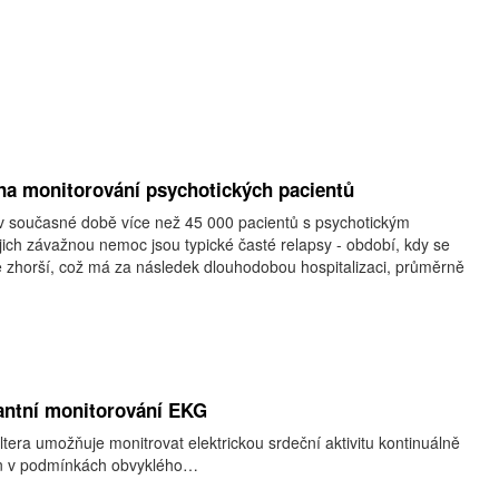
na monitorování psychotických pacientů
 v současné době více než 45 000 pacientů s psychotickým
ich závažnou nemoc jsou typické časté relapsy - období, kdy se
e zhorší, což má za následek dlouhodobou hospitalizaci, průměrně
antní monitorování EKG
tera umožňuje monitrovat elektrickou srdeční aktivitu kontinuálně
in v podmínkách obvyklého…