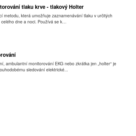
orování tlaku krve - tlakový Holter
cí metodu, která umožňuje zaznamenávání tlaku v určitých
u celého dne a noci. Používá se k…
orování
í, ambulantní monitorování EKG nebo zkrátka jen „holter“ je
dlouhodobému sledování elektrické...