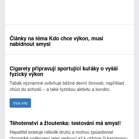
Články na téma Kdo chce výkon, musí
nabídnout smysl
Cigarety připravují sportující kuřáky o vyšší
fyzický výkon
Tabák významně ovlivňuje běžné denní činnosti, například
chůzi do schodů – a také fyzickou aktivitu a kondici.
Více info
Těhotenství a žloutenka: testování má smysl!
Hepatitid existuje několik druhů a mohou způsobovat
chronické poškození jater vedoucí až k cirhóze či karcinomu.