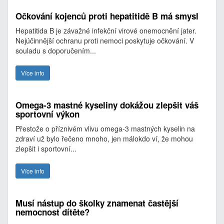
Očkování kojenců proti hepatitidě B má smysl
Hepatitida B je závažné infekční virové onemocnění jater.
Nejúčinnější ochranu proti nemoci poskytuje očkování. V
souladu s doporučením...
Více info
Omega-3 mastné kyseliny dokážou zlepšit váš
sportovní výkon
Přestože o příznivém vlivu omega-3 mastných kyselin na
zdraví už bylo řečeno mnoho, jen málokdo ví, že mohou
zlepšit i sportovní...
Více info
Musí nástup do školky znamenat častější
nemocnost dítěte?