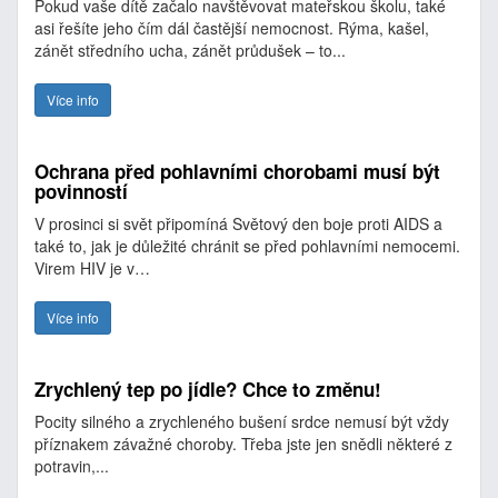
Pokud vaše dítě začalo navštěvovat mateřskou školu, také
asi řešíte jeho čím dál častější nemocnost. Rýma, kašel,
zánět středního ucha, zánět průdušek – to...
Více info
Ochrana před pohlavními chorobami musí být
povinností
V prosinci si svět připomíná Světový den boje proti AIDS a
také to, jak je důležité chránit se před pohlavními nemocemi.
Virem HIV je v…
Více info
Zrychlený tep po jídle? Chce to změnu!
Pocity silného a zrychleného bušení srdce nemusí být vždy
příznakem závažné choroby. Třeba jste jen snědli některé z
potravin,...