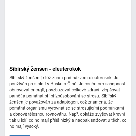
Sibiřský ženšen - eleuterokok
Sibiřský ženšen je též znám pod názvem eleuterokok. Je
používán po staletí v Rusku a Číně. Je ceněn pro schopnost
obnovovat energii, povzbuzovat celkově zdraví, zlepšovat
paměť a pomáhat při přizpůsobování se stresu. Sibiřský
ženšen je považován za adaptogen, což znamená, že
pomáhá organismu vyrovnat se se stresujícími podmínkami
a obnovit tělesnou rovnováhu. Např. dokáže zvyšovat krevní
tlak u lidí, co ho mají příliš nízký a naopak snižovat u těch, co
ho mají vysoký.