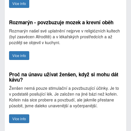
Více info
Rozmarýn - povzbuzuje mozek a krevní oběh
Rozmarýn našel své uplatnění nejprve v religiózních kultech
(byl zasvěcen Afroditě) a v lékařských prostředcích a až
později se objevil v kuchyni.
Více info
Proč na únavu užívat ženšen, když si mohu dát
kávu?
Ženšen nemá pouze stimulační a povzbuzující účinky. Je to
v podstatě posilující lék. Je založen na jiné bázi než kofein.
Kofein nás sice probere a povzbudí, ale jakmile přestane
působit, jsme daleko unavenější a vyčerpanější.
Více info