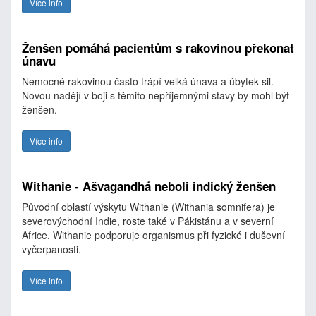
Více info
Ženšen pomáhá pacientům s rakovinou překonat
únavu
Nemocné rakovinou často trápí velká únava a úbytek sil.
Novou nadějí v boji s těmito nepříjemnými stavy by mohl být
ženšen.
Více info
Withanie - Ašvagandhá neboli indický ženšen
Původní oblastí výskytu Withanie (Withania somnifera) je
severovýchodní Indie, roste také v Pákistánu a v severní
Africe. Withanie podporuje organismus při fyzické i duševní
vyčerpanosti.
Více info