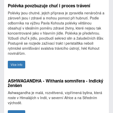
Polévka povzbuzuje chuť i proces trávení
Polévky jsou chutné, jejich příprava je zpravidla nenáročná a
zároveň jsou i zdravé a mohou pomoci při hubnutí. Podle
odborníka na výživu Pavla Kohouta polévky většinou
obsahují v ideálním poměru zdravé živiny, které nejsou tak
koncentrované jako v hlavním jídle. Polévka je předehrou.
Vzbudí chuť k jídlu, povzbudí sekreci slin a žaludečních šťáv.
Postupně se rozjede zažívací trakt i peristaltika neboli
rytmické smršťování svalstva trávicího ústrojí, řekl Kohout
novinářům.
Více info
ASHWAGANDHA - Withania somnifera - Indický
ženšen
Ashwagandha je malá, rozvětvená, vzpřímená bylina, která
roste v Himalájích v Indii, v severní Africe a na Středním
východě.