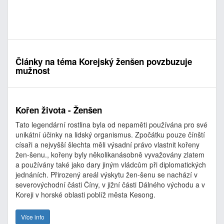
Články na téma Korejský ženšen povzbuzuje
mužnost
Kořen života - Ženšen
Tato legendární rostlina byla od nepaměti používána pro své
unikátní účinky na lidský organismus. Zpočátku pouze čínští
císaři a nejvyšší šlechta měli výsadní právo vlastnit kořeny
žen-šenu., kořeny byly několikanásobně vyvažovány zlatem
a používány také jako dary jiným vládcům při diplomatických
jednáních. Přirozený areál výskytu žen-šenu se nachází v
severovýchodní části Číny, v jižní části Dálného východu a v
Koreji v horské oblasti poblíž města Kesong.
Více info