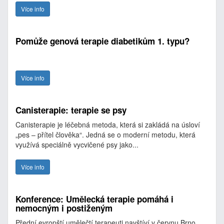
Více info
Pomůže genová terapie diabetikům 1. typu?
Více info
Canisterapie: terapie se psy
Canisterapie je léčebná metoda, která si zakládá na úsloví
„pes – přítel člověka“. Jedná se o moderní metodu, která
využívá speciálně vycvičené psy jako...
Více info
Konference: Umělecká terapie pomáhá i
nemocným i postiženým
Přední evropští umělečtí terapeuti navštíví v červnu Brno,