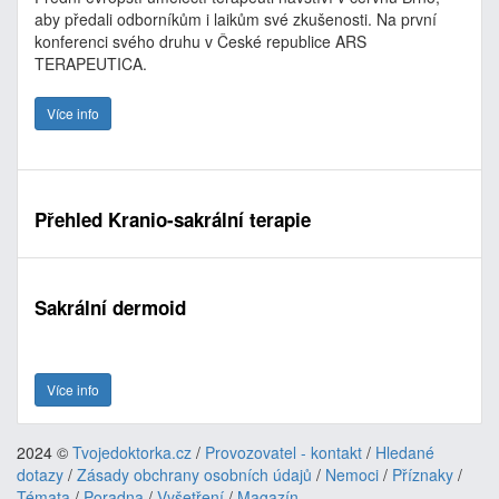
aby předali odborníkům i laikům své zkušenosti. Na první
konferenci svého druhu v České republice ARS
TERAPEUTICA.
Více info
Přehled Kranio-sakrální terapie
Sakrální dermoid
Více info
2024 ©
Tvojedoktorka.cz
/
Provozovatel - kontakt
/
Hledané
dotazy
/
Zásady obchrany osobních údajů
/
Nemoci
/
Příznaky
/
Témata
/
Poradna
/
Vyšetření
/
Magazín