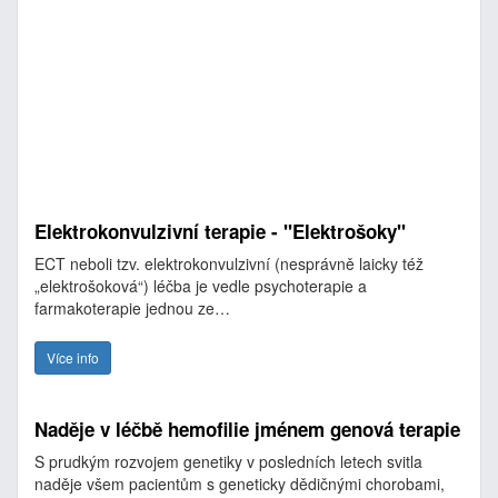
Elektrokonvulzivní terapie - "Elektrošoky"
ECT neboli tzv. elektrokonvulzivní (nesprávně laicky též
„elektrošoková“) léčba je vedle psychoterapie a
farmakoterapie jednou ze…
Více info
Naděje v léčbě hemofilie jménem genová terapie
S prudkým rozvojem genetiky v posledních letech svitla
naděje všem pacientům s geneticky dědičnými chorobami,