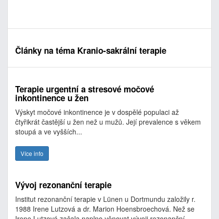
Články na téma Kranio-sakrální terapie
Terapie urgentní a stresové močové
inkontinence u žen
Výskyt močové inkontinence je v dospělé populaci až
čtyřikrát častější u žen než u mužů. Její prevalence s věkem
stoupá a ve vyšších...
Více info
Vývoj rezonanční terapie
Institut rezonanční terapie v Lünen u Dortmundu založily r.
1988 Irene Lutzová a dr. Marion Hoensbroechová. Než se
Irene Lutzová začala naplno věnovat vývoji rezonanční