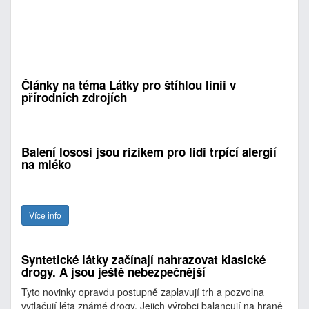
Články na téma Látky pro štíhlou linii v
přírodních zdrojích
Balení lososi jsou rizikem pro lidi trpící alergií
na mléko
Více info
Syntetické látky začínají nahrazovat klasické
drogy. A jsou ještě nebezpečnější
Tyto novinky opravdu postupně zaplavují trh a pozvolna
vytlačují léta známé drogy. Jejich výrobci balancují na hraně