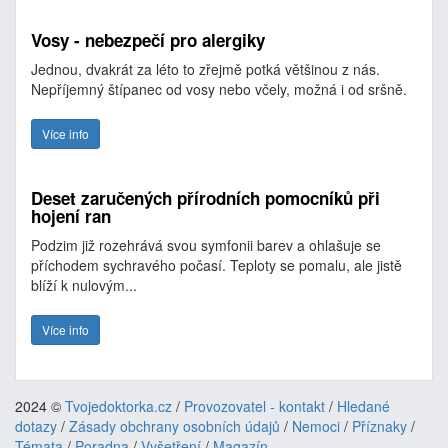
Vosy - nebezpečí pro alergiky
Jednou, dvakrát za léto to zřejmě potká většinou z nás.
Nepříjemný štípanec od vosy nebo včely, možná i od sršně.
Více info
Deset zaručených přírodních pomocníků při
hojení ran
Podzim již rozehrává svou symfonii barev a ohlašuje se
příchodem sychravého počasí. Teploty se pomalu, ale jistě
blíží k nulovým...
Více info
2024 ©
Tvojedoktorka.cz
/
Provozovatel - kontakt
/
Hledané
dotazy
/
Zásady obchrany osobních údajů
/
Nemoci
/
Příznaky
/
Témata
/
Poradna
/
Vyšetření
/
Magazín