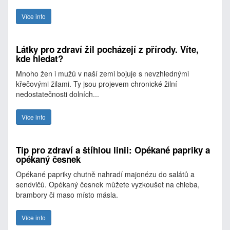
Více info
Látky pro zdraví žil pocházejí z přírody. Víte,
kde hledat?
Mnoho žen i mužů v naší zemi bojuje s nevzhlednými
křečovými žilami. Ty jsou projevem chronické žilní
nedostatečnosti dolních...
Více info
Tip pro zdraví a štíhlou linii: Opékané papriky a
opékaný česnek
Opékané papriky chutně nahradí majonézu do salátů a
sendvičů. Opékaný česnek můžete vyzkoušet na chleba,
brambory či maso místo másla.
Více info