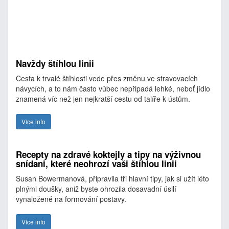
Navždy štíhlou linii
Cesta k trvalé štíhlosti vede přes změnu ve stravovacích
návycích, a to nám často vůbec nepřipadá lehké, neboť jídlo
znamená víc než jen nejkratší cestu od talíře k ústům.
Více info
Recepty na zdravé koktejly a tipy na výživnou
snídani, které neohrozí vaši štíhlou linii
Susan Bowermanová, připravila tři hlavní tipy, jak si užít léto
plnými doušky, aniž byste ohrozila dosavadní úsilí
vynaložené na formování postavy.
Více info