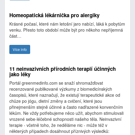
Homeopatická lékárnička pro alergiky
Krásné počasí, které nám letošní jaro nabízí, láká k pobytům
venku. Přesto toto období může být pro někoho nepříjemná
část…
Více info
11 neinvazivních přírodních terapií účinných
jako léky
Portál greenmedinfo.com se snaží shromažďovat
recenzované publikované výzkumy z biomedicínských
časopisů, které naznačují, že existují terapeutické akce od
chůze po jógu, dietní změny a cvičení, které jsou
přinejmenším stejně účinné a často nadřazené konvenčním
lékům. Ne vždy potřebujeme něco užít, abychom stimulovali
vrozené sebe-léčebné schopnosti našeho těla. Neinvazivní
terapie - včetně toho, že neděláme nic - může též v
některých případech dosáhnout příznivých výsledků: