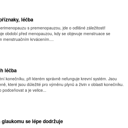
říznaky, léčba
erimenopauzu s premenopauzou, jde o odlišné záležitosti!
je období před menopauzou, kdy se objevuje menstruace se
ím menstruačním krvácením....
ch léčba
í konečníku, při kterém správně nefunguje krevní systém. Jsou
ně, které jsou důležité pro výměnu plynů a živin v oblasti konečníku.
podceňovat a je velice...
 glaukomu se lépe dodržuje