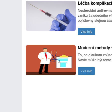
Léčba komplikací
Nesteroidní antirevma
vzniku žaludečního vř
pojišťovny stejnou č
Více info
Moderní metody 
To, co glaukom způsob
Navíc může být tento 
Více info