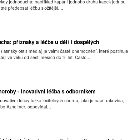
kdy jednoduchá: například kapání jednoho druhu kapek jednou
tné předepsat léčbu složitější....
cha: příznaky a léčba u dětí i dospělých
(latinsky otitis media) je velmi časté onemocnění, které postihuje
ěji ve věku od šesti měsíců do tří let. Často...
horoby - inovativní léčba s odborníkem
inovativní léčby těžko léčitelných chorob, jako je např. rakovina,
ebo Azheimer, odpovídal…