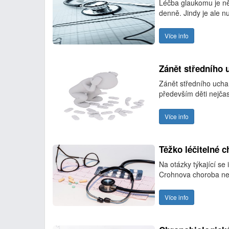
Léčba glaukomu je ně
denně. Jindy je ale nu
Více info
Zánět středního u
Zánět středního ucha 
především děti nejčast
Více info
Těžko léčitelné c
Na otázky týkající se 
Crohnova choroba n
Více info