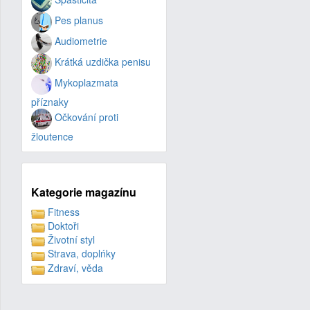
Pes planus
Audiometrie
Krátká uzdička penisu
Mykoplazmata
příznaky
Očkování proti
žloutence
Kategorie magazínu
Fitness
Doktoři
Životní styl
Strava, doplńky
Zdraví, věda