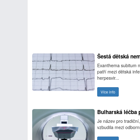
Šestá dětská nem
Exanthema subitum ne
patří mezi dětská in
herpesvir...
Více info
Bulharská léčba
Je název pro tradiční
vzbudila mezi odborn