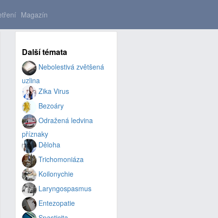
tření
Magazín
Další témata
Nebolestivá zvětšená
uzlina
Zika Virus
Bezoáry
Odražená ledvina
příznaky
Děloha
Trichomoniáza
Koilonychie
Laryngospasmus
Entezopatie
Spasticita