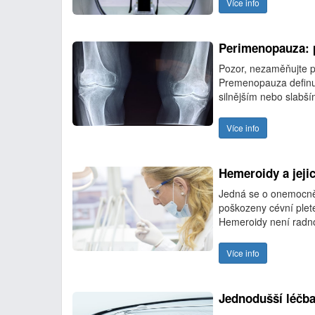
Více info
Perimenopauza: p
Pozor, nezaměňujte p
Premenopauza definu
silnějším nebo slabš
Více info
Hemeroidy a jeji
Jedná se o onemocněn
poškozeny cévní plete
Hemeroidy není radno 
Více info
Jednodušší léčba