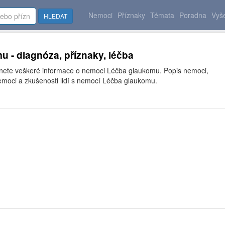
Nemoci
Příznaky
Témata
Poradna
Vyše
HLEDAT
 - diagnóza, příznaky, léčba
znete veškeré informace o nemoci Léčba glaukomu. Popis nemoci,
emoci a zkušenosti lidí s nemocí Léčba glaukomu.