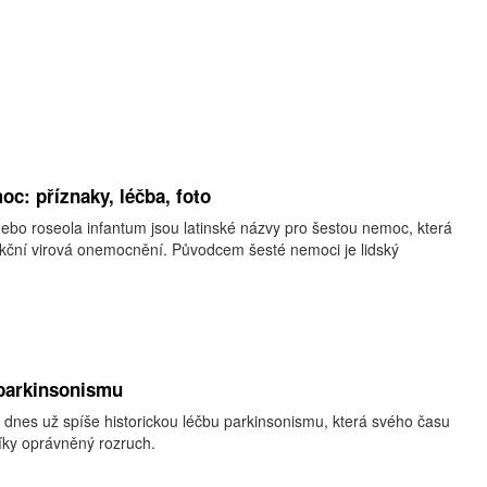
oc: příznaky, léčba, foto
bo roseola infantum jsou latinské názvy pro šestou nemoc, která
fekční virová onemocnění. Původcem šesté nemoci je lidský
 parkinsonismu
, dnes už spíše historickou léčbu parkinsonismu, která svého času
íky oprávněný rozruch.