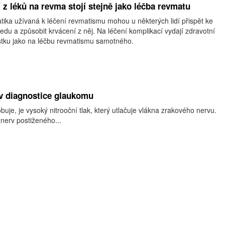
 z léků na revma stojí stejně jako léčba revmatu
tika užívaná k léčení revmatismu mohou u některých lidí přispět ke
edu a způsobit krvácení z něj. Na léčení komplikací vydají zdravotní
ástku jako na léčbu revmatismu samotného.
v diagnostice glaukomu
uje, je vysoký nitrooční tlak, který utlačuje vlákna zrakového nervu.
nerv postiženého...