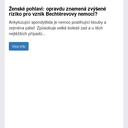
Ženské pohlaví: opravdu znamená zvýšené
riziko pro vznik Bechtěrevovy nemoci?
Ankylozující spondylitida je nemoc postihující klouby a
zejména páteř. Způsobuje velké bolesti zad a u těch
nejtěžších případů...
Více info