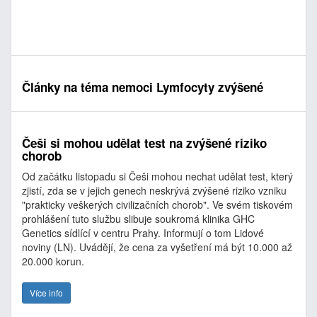
Články na téma nemoci Lymfocyty zvýšené
Češi si mohou udělat test na zvýšené riziko
chorob
Od začátku listopadu si Češi mohou nechat udělat test, který
zjistí, zda se v jejich genech neskrývá zvýšené riziko vzniku
"prakticky veškerých civilizačních chorob". Ve svém tiskovém
prohlášení tuto službu slibuje soukromá klinika GHC
Genetics sídlící v centru Prahy. Informují o tom Lidové
noviny (LN). Uvádějí, že cena za vyšetření má být 10.000 až
20.000 korun.
Více info