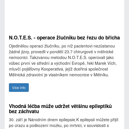
N.O.T.E.S. - operace žlučníku bez řezu do břicha
Ojedinělou operaci žlučníku, po níž pacientovi nezůstanou
žádné jizvy, provedli v pondělí 23.7 chirurgové v mělnické
nemocnici. Takzvanou metodou N.O.T.E.S. operovali jako
vůbec první ve střední a východní Evropě, řekl Marek Vích,
mluvčí pojišťovny Kooperativa, jejíž dceřiná společnost
Mělnická zdravotní je vlastníkem nemocnice v Mělníku.
Více info
Vhodná léčba může udržet většinu epileptiků
bez záchvatu
30. září je Národním dnem epilepsie.K epilepsii můžete přijít
po úrazu a poškození mozku, po mrtvici, v souvislosti s