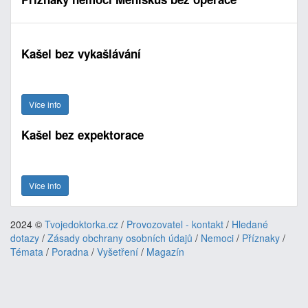
Kašel bez vykašlávání
Více info
Kašel bez expektorace
Více info
2024 ©
Tvojedoktorka.cz
/
Provozovatel - kontakt
/
Hledané
dotazy
/
Zásady obchrany osobních údajů
/
Nemoci
/
Příznaky
/
Témata
/
Poradna
/
Vyšetření
/
Magazín