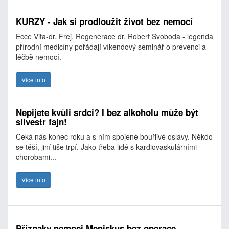
KURZY - Jak si prodloužit život bez nemocí
Ecce Vita-dr. Frej, Regenerace dr. Robert Svoboda - legenda
přírodní medicíny pořádají víkendový seminář o prevenci a
léčbě nemocí.
Více info
Nepijete kvůli srdci? I bez alkoholu může být
silvestr fajn!
Čeká nás konec roku a s ním spojené bouřlivé oslavy. Někdo
se těší, jiní tiše trpí. Jako třeba lidé s kardiovaskulárními
chorobami...
Více info
Příznaky nemoci Meniskus bez operace