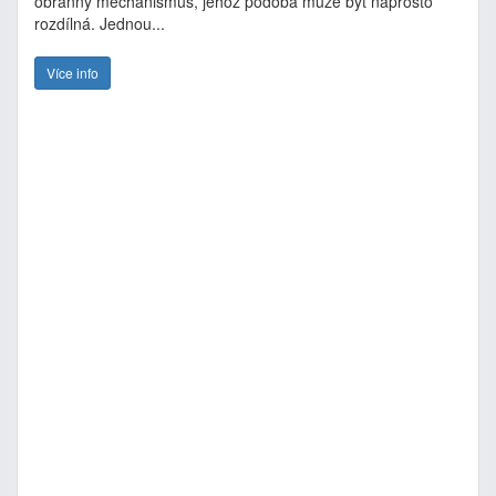
obranný mechanismus, jehož podoba může být naprosto
rozdílná. Jednou...
Více info