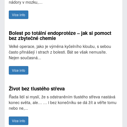
nádory v mozku,…
Více info
Bolest po totální endoprotéze – jak si pomoct
bez zbytečné chemie
Velké operace, jako je výměna kyčelního kloubu, s sebou
často přinášejí i strach z bolesti. Bát se však nemusíte.
Nejen současná...
Více info
Život bez tlustého střeva
Řada lidí si myslí, že s odstraněním tlustého střeva nastává
konec světa, ale… … i bez konečníku se dá žít a věřte tomu
nebo ne,...
Více info