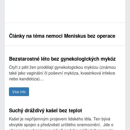
Články na téma nemoci Meniskus bez operace
Bezstarostné léto bez gynekologických mykóz
Čtyři z pěti žen prodělají gynekologickou mykózu (známou
také jako vaginální či poševní mykóza, kvasinková infekce
nebo kandidóza)…
Více info
Suchý dráždivý kašel bez teplot
Kašel je nepříjemným projevem lidského těla. Ten bývá
obvykle spojen s předzvěstí určitého onemocnění. Jde o