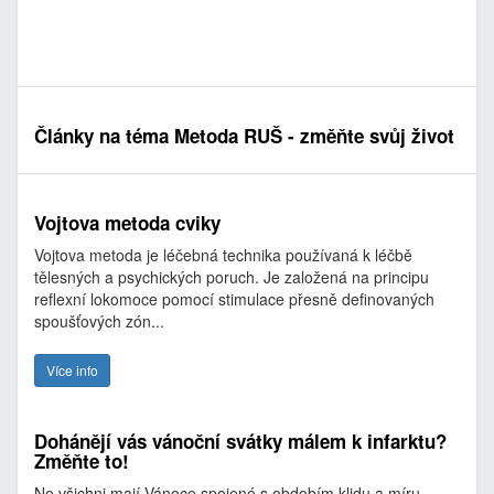
Články na téma Metoda RUŠ - změňte svůj život
Vojtova metoda cviky
Vojtova metoda je léčebná technika používaná k léčbě
tělesných a psychických poruch. Je založená na principu
reflexní lokomoce pomocí stimulace přesně definovaných
spoušťových zón...
Více info
Dohánějí vás vánoční svátky málem k infarktu?
Změňte to!
Ne všichni mají Vánoce spojené s obdobím klidu a míru.