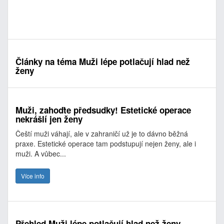
Články na téma Muži lépe potlačují hlad než
ženy
Muži, zahoďte předsudky! Estetické operace
nekrášlí jen ženy
Čeští muži váhají, ale v zahraničí už je to dávno běžná
praxe. Estetické operace tam podstupují nejen ženy, ale i
muži. A vůbec...
Více info
Přehled Muži lépe potlačují hlad než ženy