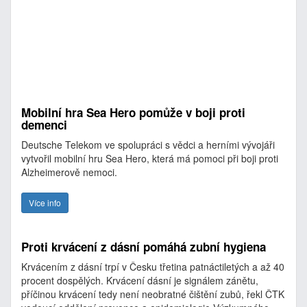
Mobilní hra Sea Hero pomůže v boji proti
demenci
Deutsche Telekom ve spolupráci s vědci a herními vývojáři
vytvořil mobilní hru Sea Hero, která má pomoci při boji proti
Alzheimerově nemoci.
Více info
Proti krvácení z dásní pomáhá zubní hygiena
Krvácením z dásní trpí v Česku třetina patnáctiletých a až 40
procent dospělých. Krvácení dásní je signálem zánětu,
příčinou krvácení tedy není neobratné čištění zubů, řekl ČTK