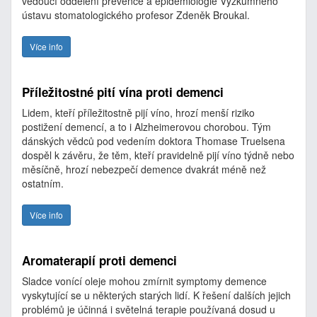
vedoucí oddělení prevence a epidemiologie Výzkumného
ústavu stomatologického profesor Zdeněk Broukal.
Více info
Příležitostné pití vína proti demenci
Lidem, kteří příležitostně pijí víno, hrozí menší riziko
postižení demencí, a to i Alzheimerovou chorobou. Tým
dánských vědců pod vedením doktora Thomase Truelsena
dospěl k závěru, že těm, kteří pravidelně pijí víno týdně nebo
měsíčně, hrozí nebezpečí demence dvakrát méně než
ostatním.
Více info
Aromaterapií proti demenci
Sladce vonící oleje mohou zmírnit symptomy demence
vyskytující se u některých starých lidí. K řešení dalších jejich
problémů je účinná i světelná terapie používaná dosud u