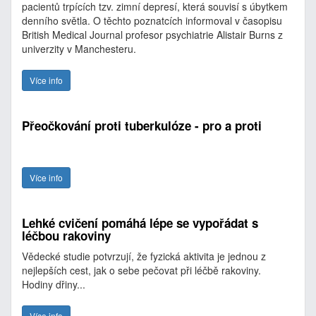
pacientů trpících tzv. zimní depresí, která souvisí s úbytkem
denního světla. O těchto poznatcích informoval v časopisu
British Medical Journal profesor psychiatrie Alistair Burns z
univerzity v Manchesteru.
Více info
Přeočkování proti tuberkulóze - pro a proti
Více info
Lehké cvičení pomáhá lépe se vypořádat s
léčbou rakoviny
Vědecké studie potvrzují, že fyzická aktivita je jednou z
nejlepších cest, jak o sebe pečovat při léčbě rakoviny.
Hodiny dřiny...
Více info