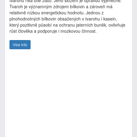
tvarohu říká bílé zlato. Jeho složení je opravdu výjimečné.
Tvaroh je významným zdrojem bílkovin a zároveň má
relativně nízkou energetickou hodnotu. Jednou z
plnohodnotných bílkovin obsažených v tvarohu i kasein,
který pozitivně působí na ochranu jaterních buněk, ovlivňuje
růst člověka a podporuje i mozkovou činnost.
Více info