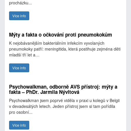
procházku...
Více info
Mýty a fakta o očkování proti pneumokokům
K nejobávanějším bakteriálním infekcím vyvolaných
pneumokoky patří: meningitida, která postihuje zejména děti
mladší tří let a…
Více info
Psychowalkman, odborně AVS přístroj: mýty a
fakta – PhDr. Jarmila Nývltová
Psychowalkman jsem poprvé viděla v praxi u kolegů v Belgii
v devadesátých letech. Jeden přístroj jsem si tam pořídila
pro osobní...
Více info