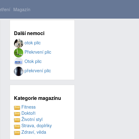
tření
Magazín
Další nemoci
otok plic
Překrvení plic
Otok plic
překrvení plic
Kategorie magazínu
Fitness
Doktoři
Životní styl
Strava, doplńky
Zdraví, věda