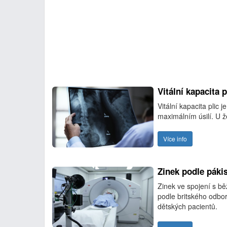
Vitální kapacita p
Vitální kapacita plic
maximálním úsilí. U že
Více info
Zinek podle páki
Zinek ve spojení s běž
podle britského odbor
dětských pacientů.