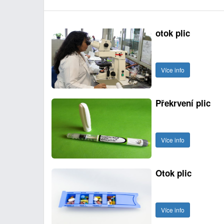
otok plic
Více info
Překrvení plic
Více info
Otok plic
Více info