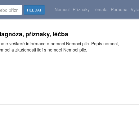
Nemoci
Příznaky
Témata
Poradna
Vyše
HLEDAT
diagnóza, příznaky, léčba
znete veškeré informace o nemoci Nemoci plic. Popis nemoci,
moci a zkušenosti lidí s nemocí Nemoci plic.