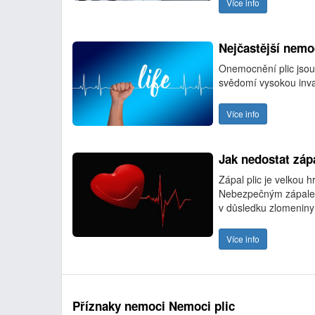
Více info
Nejčastější nemoc
Onemocnění plic jsou
svědomí vysokou inval
Více info
Jak nedostat zápa
Zápal plic je velkou 
Nebezpečným zápalem p
v důsledku zlomeniny 
Více info
Příznaky nemoci Nemoci plic