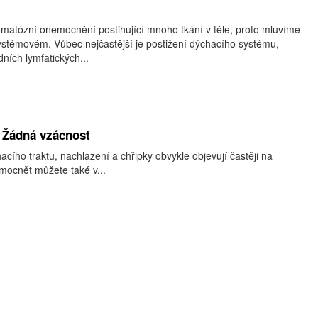
omatózní onemocnění postihující mnoho tkání v těle, proto mluvíme
stémovém. Vůbec nejčastější je postižení dýchacího systému,
dních lymfatických...
? Žádná vzácnost
acího traktu, nachlazení a chřipky obvykle objevují častěji na
mocnět můžete také v...