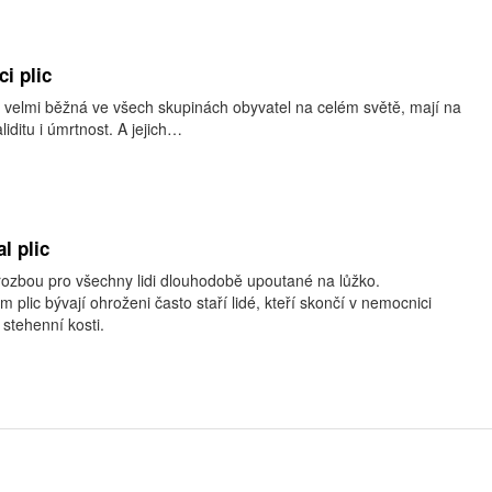
i plic
 velmi běžná ve všech skupinách obyvatel na celém světě, mají na
iditu i úmrtnost. A jejich…
l plic
hrozbou pro všechny lidi dlouhodobě upoutané na lůžko.
lic bývají ohroženi často staří lidé, kteří skončí v nemocnici
stehenní kosti.