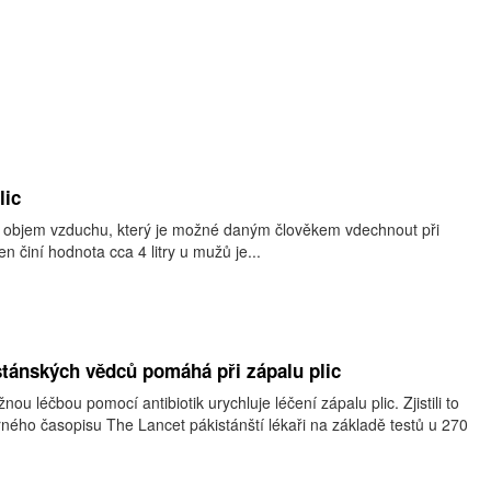
lic
 je objem vzduchu, který je možné daným člověkem vdechnout při
n činí hodnota cca 4 litry u mužů je...
stánských vědců pomáhá při zápalu plic
nou léčbou pomocí antibiotik urychluje léčení zápalu plic. Zjistili to
ného časopisu The Lancet pákistánští lékaři na základě testů u 270