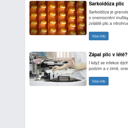
Sarkoidóza plic
Sarkoidóza je granul
o onemocnění multisy
zvláště plic a nitrohru
Více info
Zápal plic v létě
I když se infekce dých
podzim a v zimě, one
Více info