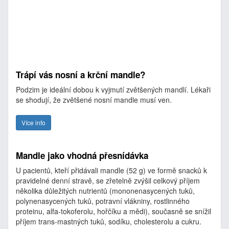
Trápí vás nosní a krční mandle?
Podzim je ideální dobou k vyjmutí zvětšených mandlí. Lékaři
se shodují, že zvětšené nosní mandle musí ven.
Více info
Mandle jako vhodná přesnídávka
U pacientů, kteří přidávali mandle (52 g) ve formě snacků k
pravidelné denní stravě, se zřetelně zvýšil celkový příjem
několika důležitých nutrientů (mononenasycených tuků,
polynenasycených tuků, potravní vlákniny, rostlinného
proteinu, alfa-tokoferolu, hořčíku a mědi), současně se snížil
příjem trans-mastných tuků, sodíku, cholesterolu a cukru.