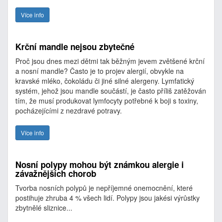
Více info
Krční mandle nejsou zbytečné
Proč jsou dnes mezi dětmi tak běžným jevem zvětšené krční
a nosní mandle? Často je to projev alergií, obvykle na
kravské mléko, čokoládu či jiné silné alergeny. Lymfatický
systém, jehož jsou mandle součástí, je často příliš zatěžován
tím, že musí produkovat lymfocyty potřebné k boji s toxiny,
pocházejícími z nezdravé potravy.
Více info
Nosní polypy mohou být známkou alergie i
závažnějších chorob
Tvorba nosních polypů je nepříjemné onemocnění, které
postihuje zhruba 4 % všech lidí. Polypy jsou jakési výrůstky
zbytnělé sliznice...