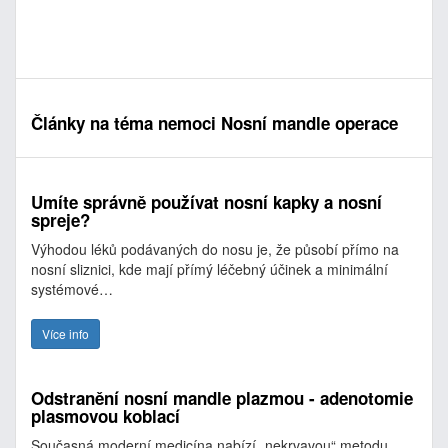
Články na téma nemoci Nosní mandle operace
Umíte správně používat nosní kapky a nosní
spreje?
Výhodou léků podávaných do nosu je, že působí přímo na
nosní sliznici, kde mají přímý léčebný účinek a minimální
systémové…
Více info
Odstranění nosní mandle plazmou - adenotomie
plasmovou koblací
Současná moderní medicína nabízí „nekrvavou“ metodu