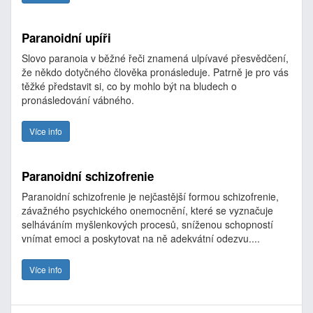
Paranoidní upíři
Slovo paranoia v běžné řeči znamená ulpívavé přesvědčení,
že někdo dotyčného člověka pronásleduje. Patrně je pro vás
těžké představit si, co by mohlo být na bludech o
pronásledování vábného.
Více info
Paranoidní schizofrenie
Paranoidní schizofrenie je nejčastější formou schizofrenie,
závažného psychického onemocnění, které se vyznačuje
selháváním myšlenkových procesů, sníženou schopností
vnímat emoci a poskytovat na ně adekvátní odezvu....
Více info