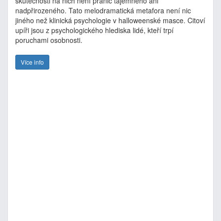
skutečnosti na nich není pranic tajemného ani
nadpřirozeného. Tato melodramatická metafora není nic
jiného než klinická psychologie v halloweenské masce. Citoví
upíři jsou z psychologického hlediska lidé, kteří trpí
poruchami osobnosti.
Více info