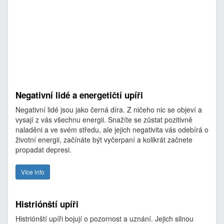
Negativní lidé a energetičtí upíři
Negativní lidé jsou jako černá díra. Z ničeho nic se objeví a
vysají z vás všechnu energii. Snažíte se zůstat pozitivně
naladěni a ve svém středu, ale jejich negativita vás odebírá o
životní energii, začínáte být vyčerpaní a kolikrát začnete
propadat depresi.
Více info
Histriónští upíři
Histriónští upíři bojují o pozornost a uznání. Jejich silnou