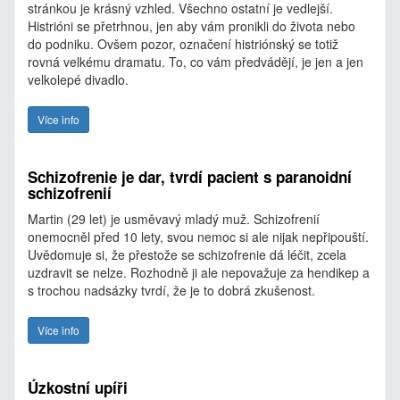
stránkou je krásný vzhled. Všechno ostatní je vedlejší.
Histrióni se přetrhnou, jen aby vám pronikli do života nebo
do podniku. Ovšem pozor, označení histriónský se totiž
rovná velkému dramatu. To, co vám předvádějí, je jen a jen
velkolepé divadlo.
Více info
Schizofrenie je dar, tvrdí pacient s paranoidní
schizofrenií
Martin (29 let) je usměvavý mladý muž. Schizofrenií
onemocněl před 10 lety, svou nemoc si ale nijak nepřipouští.
Uvědomuje si, že přestože se schizofrenie dá léčit, zcela
uzdravit se nelze. Rozhodně ji ale nepovažuje za hendikep a
s trochou nadsázky tvrdí, že je to dobrá zkušenost.
Více info
Úzkostní upíři