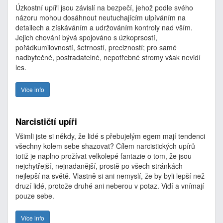
Úzkostní upíři jsou závislí na bezpečí, jehož podle svého
názoru mohou dosáhnout neutuchajícím ulpíváním na
detailech a získáváním a udržováním kontroly nad vším.
Jejich chování bývá spojováno s úzkoprsostí,
pořádkumilovností, šetrností, precizností; pro samé
nadbytečné, postradatelné, nepotřebné stromy však nevidí
les.
Více info
Narcističtí upíři
Všimli jste si někdy, že lidé s přebujelým egem mají tendenci
všechny kolem sebe shazovat? Cílem narcistických upírů
totiž je naplno prožívat velkolepé fantazie o tom, že jsou
nejchytřejší, nejnadanější, prostě po všech stránkách
nejlepší na světě. Vlastně si ani nemyslí, že by byli lepší než
druzí lidé, protože druhé ani neberou v potaz. Vidí a vnímají
pouze sebe.
Více info