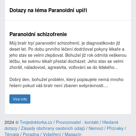
Dotazy na téma Paranoidní upíři
Paranoidní schizofrenie
Můj bratr trpí paranoidní schizofrenií, je diagnostikován již
deset let. Po dobu prvního léčení dodržoval pokyny lékaře a
jeho stav se velmi zlepšoval. Bohužel již rok odmítá veškerou
léčbu, ke svému lékaři přestal docházet. Jeho stav se velmi
zhoršil, náladovost, agresivita, vciťování se do lidského...
Dobrý den, bohužel problém, který popisujete nemá mnoho
řešení pokud váš bratr není zbaven svéprávnosti....
Více info
2024 ©
Tvojedoktorka.cz
/
Provozovatel - kontakt
/
Hledané
dotazy
/
Zásady obchrany osobních údajů
/
Nemoci
/
Příznaky
/
Témata
/
Poradna
/
Vyšetření
/
Magazín