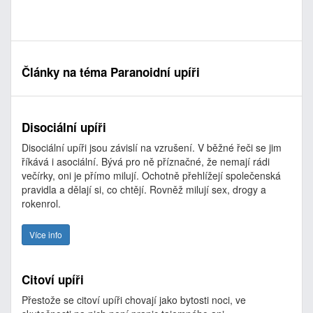
Články na téma Paranoidní upíři
Disociální upíři
Disociální upíři jsou závislí na vzrušení. V běžné řeči se jim
říkává i asociální. Bývá pro ně příznačné, že nemají rádi
večírky, oni je přímo milují. Ochotně přehlížejí společenská
pravidla a dělají si, co chtějí. Rovněž milují sex, drogy a
rokenrol.
Více info
Citoví upíři
Přestože se citoví upíři chovají jako bytosti noci, ve