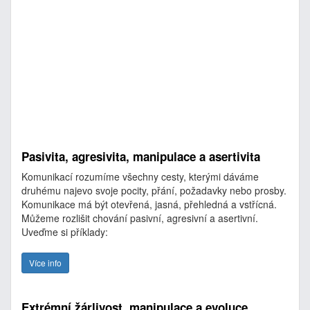
Pasivita, agresivita, manipulace a asertivita
Komunikací rozumíme všechny cesty, kterými dáváme
druhému najevo svoje pocity, přání, požadavky nebo prosby.
Komunikace má být otevřená, jasná, přehledná a vstřícná.
Můžeme rozlišit chování pasivní, agresivní a asertivní.
Uveďme si příklady:
Více info
Extrémní žárlivost, manipulace a evoluce