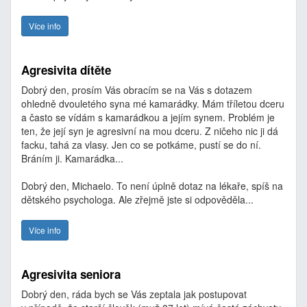
Více info
Agresivita dítěte
Dobrý den, prosím Vás obracím se na Vás s dotazem
ohledně dvouletého syna mé kamarádky. Mám tříletou dceru
a často se vídám s kamarádkou a jejím synem. Problém je
ten, že její syn je agresivní na mou dceru. Z ničeho nic ji dá
facku, tahá za vlasy. Jen co se potkáme, pustí se do ní.
Bráním ji. Kamarádka...
Dobrý den, Michaelo. To není úplně dotaz na lékaře, spíš na
dětského psychologa. Ale zřejmě jste si odpověděla...
Více info
Agresivita seniora
Dobrý den, ráda bych se Vás zeptala jak postupovat