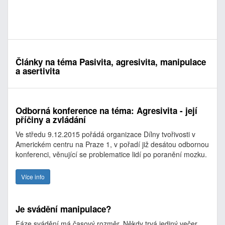
Články na téma Pasivita, agresivita, manipulace
a asertivita
Odborná konference na téma: Agresivita - její
příčiny a zvládání
Ve středu 9.12.2015 pořádá organizace Dílny tvořivosti v
Americkém centru na Praze 1, v pořadí již desátou odbornou
konferenci, věnující se problematice lidí po poranění mozku.
Více info
Je svádění manipulace?
Fáze svádění má časový rozměr. Někdy trvá jediný večer,