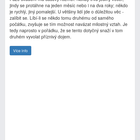
jindy se protáhne na jeden měsíc nebo i na dva roky; někdo
je rychlý, jiný pomalejší. U většiny lidí jde o důležitou věc -
zalíbit se. Líbí-li se někdo tomu druhému od samého
počátku, zvyšuje se tím možnost navázat milostný vztah. Je
tedy naprosto v pořádku, že se tento dotyčný snaží v tom
druhém vyvolat příznivý dojem.
Více info