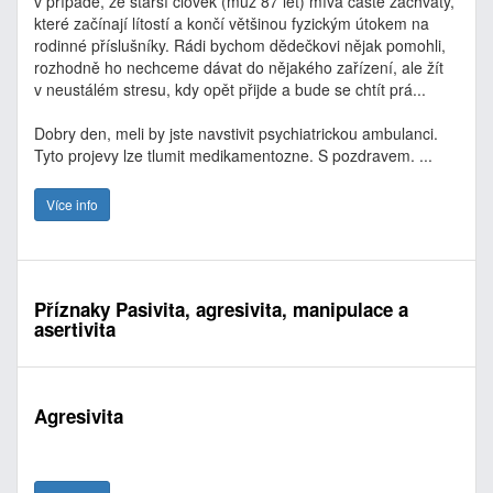
v případě, že starší člověk (muž 87 let) mívá časté záchvaty,
které začínají lítostí a končí většinou fyzickým útokem na
rodinné příslušníky. Rádi bychom dědečkovi nějak pomohli,
rozhodně ho nechceme dávat do nějakého zařízení, ale žít
v neustálém stresu, kdy opět přijde a bude se chtít prá...
Dobry den, meli by jste navstivit psychiatrickou ambulanci.
Tyto projevy lze tlumit medikamentozne. S pozdravem. ...
Více info
Příznaky Pasivita, agresivita, manipulace a
asertivita
Agresivita