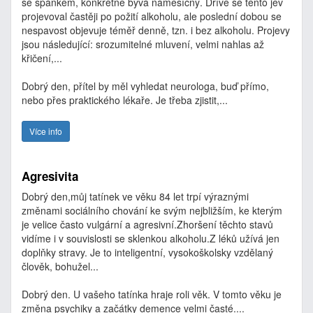
se spánkem, konkrétně bývá náměsíčný. Dříve se tento jev
projevoval častěji po požití alkoholu, ale poslední dobou se
nespavost objevuje téměř denně, tzn. i bez alkoholu. Projevy
jsou následující: srozumitelné mluvení, velmi nahlas až
křičení,...
Dobrý den, přítel by měl vyhledat neurologa, buď přímo,
nebo přes praktického lékaře. Je třeba zjistit,...
Více info
Agresivita
Dobrý den,můj tatínek ve věku 84 let trpí výraznými
změnami sociálního chování ke svým nejbližším, ke kterým
je velice často vulgární a agresivní.Zhoršení těchto stavů
vidíme i v souvislosti se sklenkou alkoholu.Z léků užívá jen
doplňky stravy. Je to inteligentní, vysokoškolsky vzdělaný
člověk, bohužel...
Dobrý den. U vašeho tatínka hraje roli věk. V tomto věku je
změna psychiky a začátky demence velmi časté....