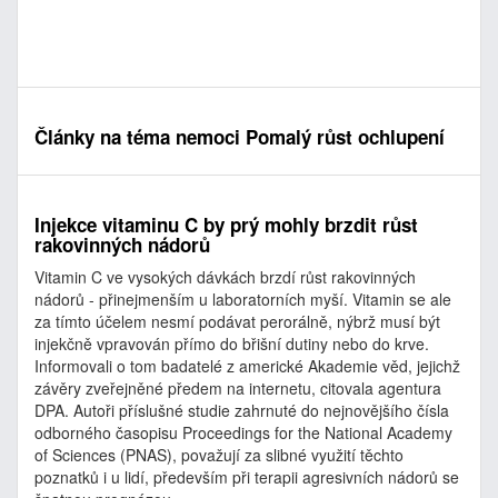
Články na téma nemoci Pomalý růst ochlupení
Injekce vitaminu C by prý mohly brzdit růst
rakovinných nádorů
Vitamin C ve vysokých dávkách brzdí růst rakovinných
nádorů - přinejmenším u laboratorních myší. Vitamin se ale
za tímto účelem nesmí podávat perorálně, nýbrž musí být
injekčně vpravován přímo do břišní dutiny nebo do krve.
Informovali o tom badatelé z americké Akademie věd, jejichž
závěry zveřejněné předem na internetu, citovala agentura
DPA. Autoři příslušné studie zahrnuté do nejnovějšího čísla
odborného časopisu Proceedings for the National Academy
of Sciences (PNAS), považují za slibné využití těchto
poznatků i u lidí, především při terapii agresivních nádorů se