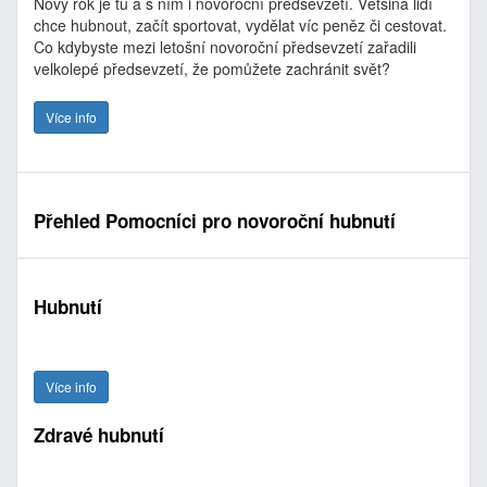
Nový rok je tu a s ním i novoroční předsevzetí. Většina lidí
chce hubnout, začít sportovat, vydělat víc peněz či cestovat.
Co kdybyste mezi letošní novoroční předsevzetí zařadili
velkolepé předsevzetí, že pomůžete zachránit svět?
Více info
Přehled Pomocníci pro novoroční hubnutí
Hubnutí
Více info
Zdravé hubnutí