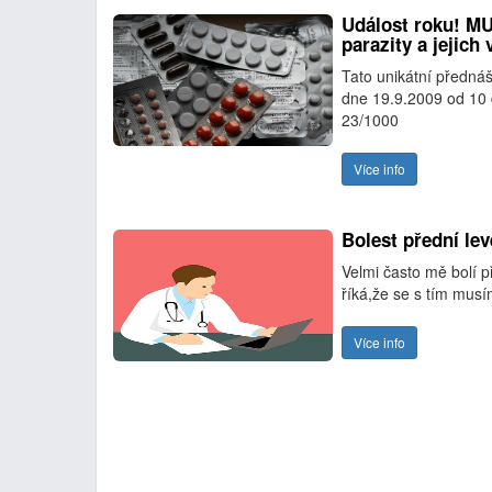
Událost roku! MU
parazity a jejich
Tato unikátní předná
dne 19.9.2009 od 10 
23/1000
Více info
Bolest přední lev
Velmi často mě bolí p
říká,že se s tím mus
Více info