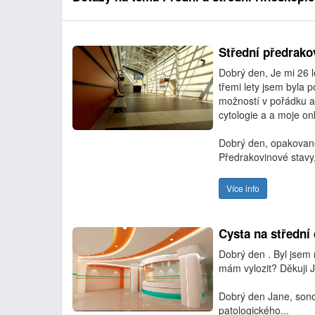
Střední předrak
Dobrý den, Je mi 26 
třemi lety jsem byla 
možností v pořádku a 
cytologie a a moje o
Dobrý den, opakovaně
Předrakovinové stavy,
Více info
Cysta na střední 
Dobrý den . Byl jsem n
mám vylozit? Děkuji 
Dobrý den Jane, sonog
patologického...