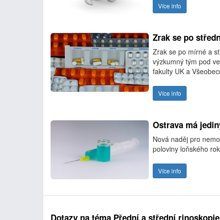
Více info
Zrak se po střed
Zrak se po mírné a st
výzkumný tým pod ved
fakulty UK a Všeobec
Více info
Ostrava má jedin
Nová naděj pro nemocn
poloviny loňského ro
Více info
Dotazy na téma Přední a střední rinoskopie