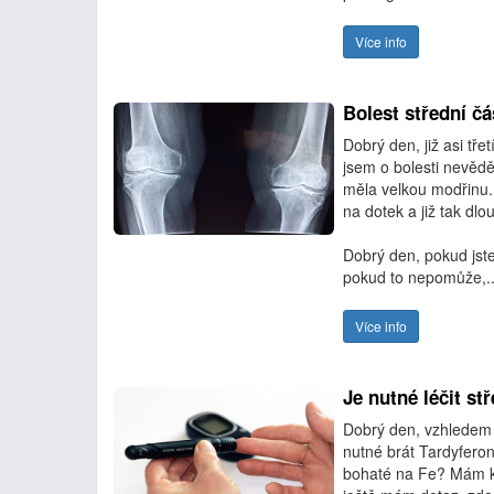
Více info
Bolest střední čá
Dobrý den, již asi tře
jsem o bolesti nevěděl
měla velkou modřinu.
na dotek a již tak dl
Dobrý den, pokud jste
pokud to nepomůže,..
Více info
Je nutné léčit s
Dobrý den, vzhledem 
nutné brát Tardyferon
bohaté na Fe? Mám kli