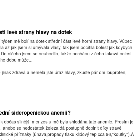
sti levé strany hlavy na dotek
tí týden mě bolí na dotek střední část levé horní strany hlavy. Vůbec
a až jak jsem si umývala vlasy, tak jsem pocítila bolest jak kdybych
 Do ničeho jsem se neuhodila, takže nechápu z čeho taková bolest
ouho dobu může...
 jinak zdravá a neměla jste úraz hlavy, zkuste pár dní ibuprofen,
.
třední sideropenickou anemii?
k občas silnější menzes u mě byla shledána tato anemie. Prosím je
, anebo se nedostatek železa dá postupně doplnit díky stravě
nické příznaky (únava,propady tlaku,klidový tep cca 96,"koutky").A