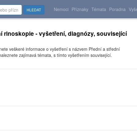
Nemoci
Příznaky
Témata
Poradna
Vyše
HLEDAT
í rinoskopie - vyšetření, diagnózy, související
znete veškeré informace o vyšetření s názvem Přední a střední
naleznete zajímavá témata, s tímto vyšetřením související.