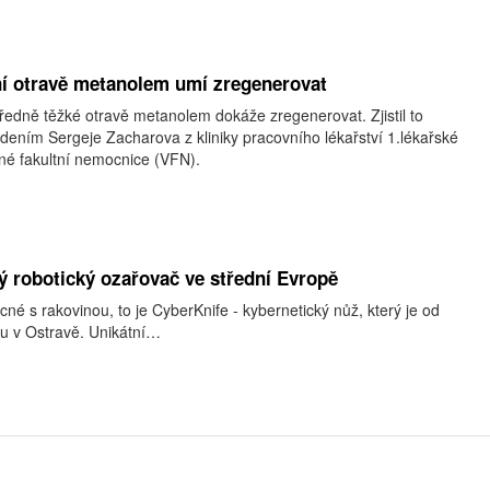
ní otravě metanolem umí zregenerovat
ředně těžké otravě metanolem dokáže zregenerovat. Zjistil to
ením Sergeje Zacharova z kliniky pracovního lékařství 1.lékařské
né fakultní nemocnice (VFN).
ý robotický ozařovač ve střední Evropě
é s rakovinou, to je CyberKnife - kybernetický nůž, který je od
ku v Ostravě. Unikátní…