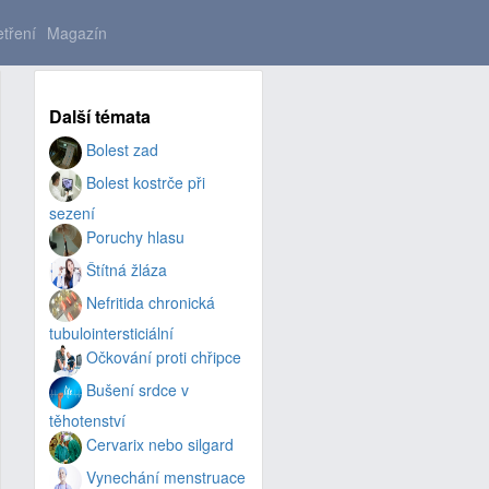
tření
Magazín
Další témata
Bolest zad
Bolest kostrče při
sezení
Poruchy hlasu
Štítná žláza
Nefritida chronická
tubulointersticiální
Očkování proti chřipce
Bušení srdce v
těhotenství
Cervarix nebo silgard
Vynechání menstruace