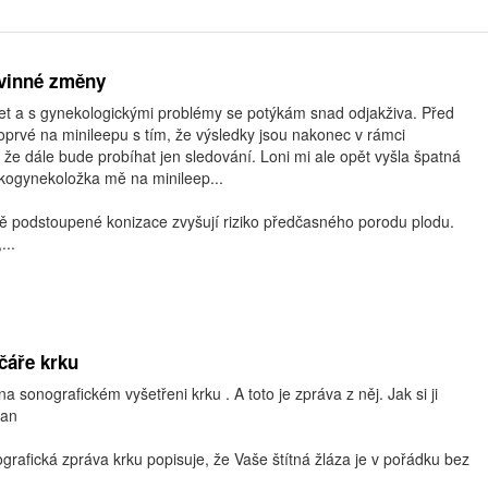
ovinné změny
let a s gynekologickými problémy se potýkám snad odjakživa. Před
poprvé na minileepu s tím, že výsledky jsou nakonec v rámci
že dále bude probíhat jen sledování. Loni mi ale opět vyšla špatná
nkogynekoložka mě na minileep...
 podstoupené konizace zvyšují riziko předčasného porodu plodu.
...
čáře krku
a sonografickém vyšetřeni krku . A toto je zpráva z něj. Jak si ji
Jan
rafická zpráva krku popisuje, že Vaše štítná žláza je v pořádku bez