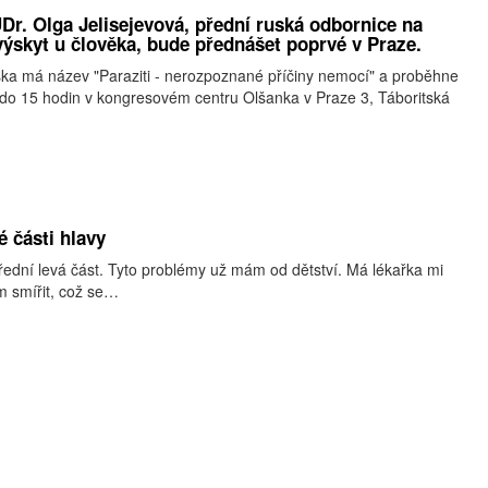
Dr. Olga Jelisejevová, přední ruská odbornice na
 výskyt u člověka, bude přednášet poprvé v Praze.
ška má název "Paraziti - nerozpoznané příčiny nemocí" a proběhne
do 15 hodin v kongresovém centru Olšanka v Praze 3, Táboritská
é části hlavy
řední levá část. Tyto problémy už mám od dětství. Má lékařka mi
ím smířit, což se…