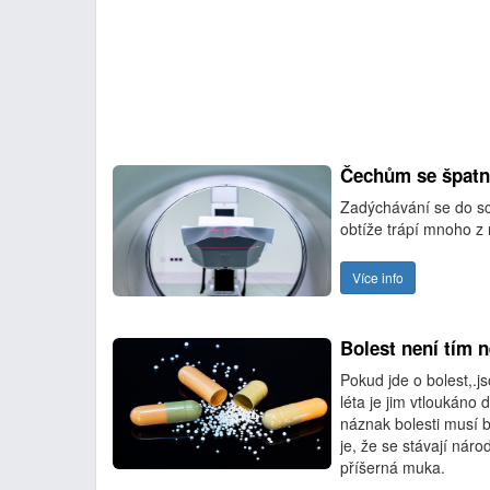
Čechům se špatně
Zadýchávání se do sc
obtíže trápí mnoho 
Více info
Bolest není tím 
Pokud jde o bolest,.j
léta je jim vtloukáno d
náznak bolesti musí b
je, že se stávají nár
příšerná muka.