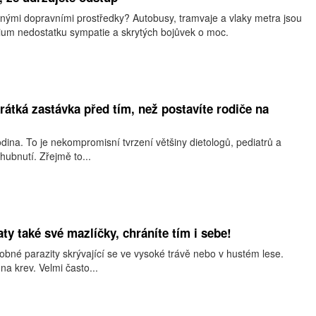
nými dopravními prostředky? Autobusy, tramvaje a vlaky metra jsou
dium nedostatku sympatie a skrytých bojůvek o moc.
rátká zastávka před tím, než postavíte rodiče na
odina. To je nekompromisní tvrzení většiny dietologů, pediatrů a
hubnutí. Zřejmě to...
aty také své mazlíčky, chráníte tím i sebe!
obné parazity skrývající se ve vysoké trávě nebo v hustém lese.
 na krev. Velmi často...