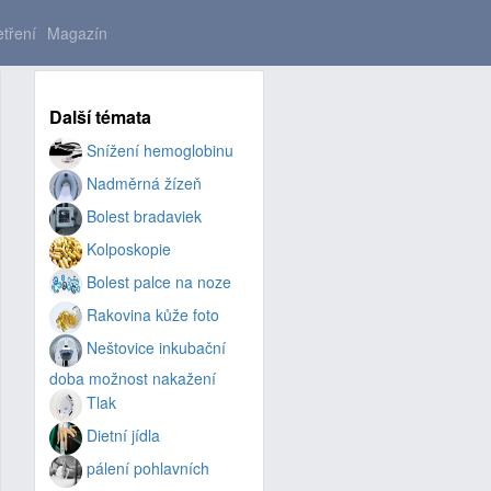
tření
Magazín
Další témata
Snížení hemoglobinu
Nadměrná žízeň
Bolest bradaviek
Kolposkopie
Bolest palce na noze
Rakovina kůže foto
Neštovice inkubační
doba možnost nakažení
Tlak
Dietní jídla
pálení pohlavních