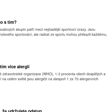
co s tím?
valových skupin patří mezi nejčastější sportovní úrazy. Jsou
cholového sportování, ale radost ze sportu mohou překazit každému,
tím více alergií
 zdravotnické organizace (WHO), 1-3 procenta všech dospělých a
í na celém světě jsou alergičtí na alespoň 1 ze 70 alergenních
m, že udržujete odstup