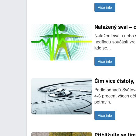
Více info
Natažený sval – 
Natažení svalu nebo s
nedílnou součástí vr
kdo se...
Více info
Čím více čistoty, 
Podle odhadů Světové
4-6 procent všech dět
potravin.
Více info
Přibližujte se tí