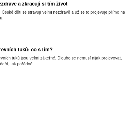
ezdravě a zkracují si tím život
h. České děti se stravují velmi nezdravě a už se to projevuje přímo na
vu.
revních tuků: co s tím?
vních tuků jsou velmi zákeřné. Dlouho se nemusí nijak projevovat,
ědět, tak pořádně....