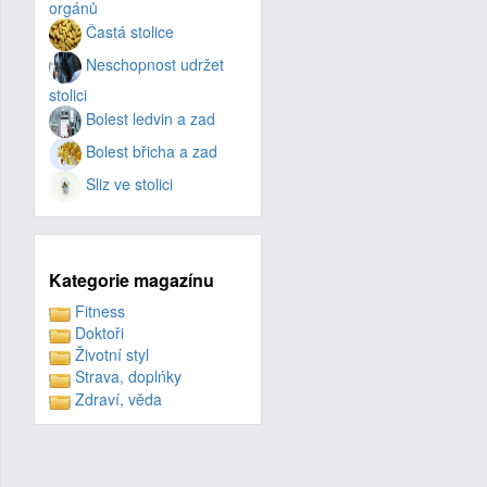
orgánů
Častá stolice
Neschopnost udržet
stolici
Bolest ledvin a zad
Bolest břicha a zad
Sliz ve stolici
Kategorie magazínu
Fitness
Doktoři
Životní styl
Strava, doplńky
Zdraví, věda