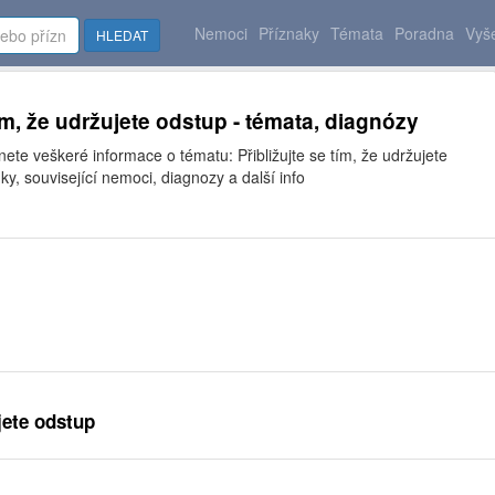
Nemoci
Příznaky
Témata
Poradna
Vyše
HLEDAT
tím, že udržujete odstup - témata, diagnózy
nete veškeré informace o tématu: Přibližujte se tím, že udržujete
ky, související nemoci, diagnozy a další info
jete odstup