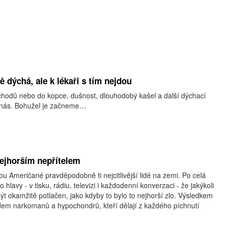
 dýchá, ale k lékaři s tím nejdou
hodů nebo do kopce, dušnost, dlouhodobý kašel a další dýchací
z nás. Bohužel je začneme…
nejhorším nepřítelem
sou Američané pravděpodobně ti nejcitlivější lidé na zemi. Po celá
o hlavy - v tisku, rádiu, televizi i každodenní konverzaci - že jakýkoli
ýt okamžitě potlačen, jako kdyby to bylo to nejhorší zlo. Výsledkem
odem narkomanů a hypochondrů, kteří dělají z každého píchnutí