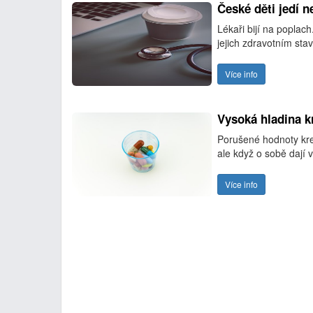
České děti jedí n
Lékaři bijí na poplac
jejich zdravotním sta
Více info
Vysoká hladina k
Porušené hodnoty kre
ale když o sobě dají v
Více info