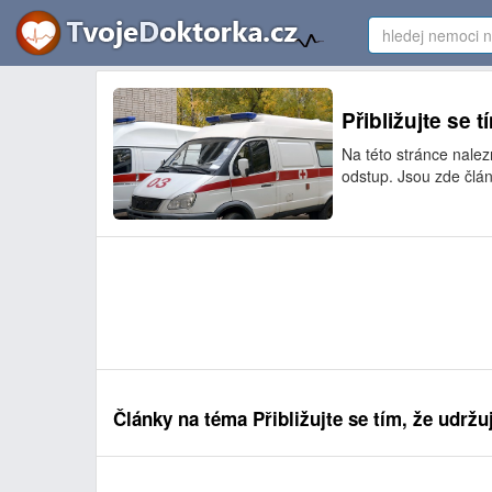
Přibližujte se 
Na této stránce nalez
odstup. Jsou zde člán
Články na téma Přibližujte se tím, že udržu