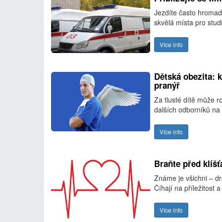
Jezdíte často hromad
skvělá místa pro stu
Více info
Dětská obezita: k
pranýř
Za tlusté dítě může r
dalších odborníků na 
Více info
Braňte před klíšť
Známe je všichni – dr
Číhají na příležitost a
Více info