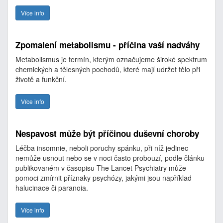
Více info
Zpomalení metabolismu - příčina vaší nadváhy
Metabolismus je termín, kterým označujeme široké spektrum
chemických a tělesných pochodů, které mají udržet tělo při
životě a funkční.
Více info
Nespavost může být příčinou duševní choroby
Léčba insomnie, neboli poruchy spánku, při níž jedinec
nemůže usnout nebo se v noci často probouzí, podle článku
publikovaném v časopisu The Lancet Psychiatry může
pomoci zmírnit příznaky psychózy, jakými jsou například
halucinace či paranoia.
Více info