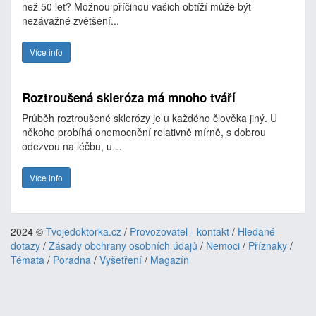
než 50 let? Možnou příčinou vašich obtíží může být
nezávažné zvětšení...
Více info
Roztroušená skleróza má mnoho tváří
Průběh roztroušené sklerózy je u každého člověka jiný. U
někoho probíhá onemocnění relativně mírně, s dobrou
odezvou na léčbu, u…
Více info
2024 ©
Tvojedoktorka.cz
/
Provozovatel - kontakt
/
Hledané
dotazy
/
Zásady obchrany osobních údajů
/
Nemoci
/
Příznaky
/
Témata
/
Poradna
/
Vyšetření
/
Magazín