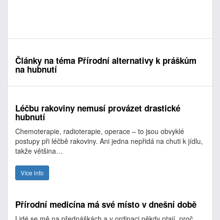
Články na téma Přírodní alternativy k práškům
na hubnutí
Léčbu rakoviny nemusí provázet drastické
hubnutí
Chemoterapie, radioterapie, operace – to jsou obvyklé
postupy při léčbě rakoviny. Ani jedna nepřidá na chuti k jídlu,
takže většina…
Více info
Přírodní medicína má své místo v dnešní době
Lidé se mě na přednáškách a v ordinaci někdy ptají, proč